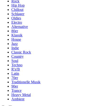
Rock
Hip Hop
Chillout
Schlager
Oldies
Electro
Alternative
80er
Klassik
House
Jazz
Indie
Classic Rock
Country
Soul
Techno
R'n'B
Latin
70er
Traditionelle Musik
90er
Trance
Heavy Metal
Ambient