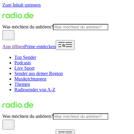
Zum Inhalt springen
Was möchtest du anhören?
App öffnen
Prime entdecken
Top Sender
Podcasts
Live Sport
Sender aus deiner Region
Musikrichtungen
Themen
Radiosender von A-Z
Was möchtest du anhören?