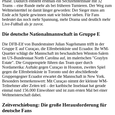
Phase. Dadurch entsteht erstmals ein Sechzehntelfinale mit 32
Teams – eine Runde mehr als bei früheren Turnieren. Der Weg zum
Weltmeistertitel ist damit länger geworden: Der Sieger muss am
Ende acht Spiele gewinnen statt wie bisher sieben. Für Fans
bedeutet das noch mehr Spannung, mehr Drama und deutlich mehr
Live-Fußball als je zuvor.
Die deutsche Nationalmannschaft in Gruppe E
Die DFB-Elf von Bundestrainer Julian Nagelsmann trifft in der
Gruppe E auf Curaçao, die Elfenbeinküste und Ecuador. Ihr WM-
Quartier schlägt die Mannschaft im beschaulichen Winston-Salem
im US-Bundesstaat North Carolina auf, im malerischen "Graylyn
Estate". Die Gruppenspiele führen das Team quer durch
Nordamerika: Auftakt gegen Curaçao in Houston, zweites Spiel
gegen die Elfenbeinküste in Toronto und der abschließende
Gruppengegner Ecuador erwartet die Mannschaft in New York.
Besonders bemerkenswert: Mit Curaçao nimmt der kleinste WM-
Teilnehmer aller Zeiten teil – der karibische Inselstaat hat gerade
einmal rund 156.000 Einwohner und ist zum ersten Mal bei einer
Weltmeisterschaft dabei.
Zeitverschiebung: Die große Herausforderung für
deutsche Fans