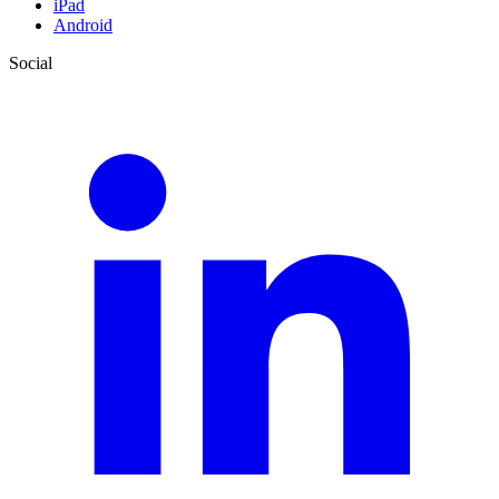
iPad
Android
Social