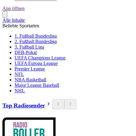
App öffnen
Alle Inhalte
Beliebte Sportarten
1. Fußball Bundesliga
2. Fußball Bundesliga
3. Fußball Liga
DFB-Pokal
UEFA Champions League
UEFA Europa League
Premier League
NFL
NBA Basketball
Major League Baseball
NHL
Top Radiosender