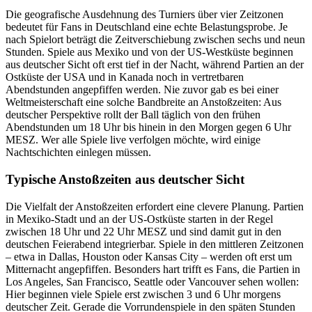
Die geografische Ausdehnung des Turniers über vier Zeitzonen
bedeutet für Fans in Deutschland eine echte Belastungsprobe. Je
nach Spielort beträgt die Zeitverschiebung zwischen sechs und neun
Stunden. Spiele aus Mexiko und von der US-Westküste beginnen
aus deutscher Sicht oft erst tief in der Nacht, während Partien an der
Ostküste der USA und in Kanada noch in vertretbaren
Abendstunden angepfiffen werden. Nie zuvor gab es bei einer
Weltmeisterschaft eine solche Bandbreite an Anstoßzeiten: Aus
deutscher Perspektive rollt der Ball täglich von den frühen
Abendstunden um 18 Uhr bis hinein in den Morgen gegen 6 Uhr
MESZ. Wer alle Spiele live verfolgen möchte, wird einige
Nachtschichten einlegen müssen.
Typische Anstoßzeiten aus deutscher Sicht
Die Vielfalt der Anstoßzeiten erfordert eine clevere Planung. Partien
in Mexiko-Stadt und an der US-Ostküste starten in der Regel
zwischen 18 Uhr und 22 Uhr MESZ und sind damit gut in den
deutschen Feierabend integrierbar. Spiele in den mittleren Zeitzonen
– etwa in Dallas, Houston oder Kansas City – werden oft erst um
Mitternacht angepfiffen. Besonders hart trifft es Fans, die Partien in
Los Angeles, San Francisco, Seattle oder Vancouver sehen wollen:
Hier beginnen viele Spiele erst zwischen 3 und 6 Uhr morgens
deutscher Zeit. Gerade die Vorrundenspiele in den späten Stunden