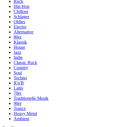
Rock
Hip Hop
Chillout
Schlager
Oldies
Electro
Alternative
80er
Klassik
House
Jazz
Indie
Classic Rock
Country
Soul
Techno
R'n'B
Latin
70er
Traditionelle Musik
90er
Trance
Heavy Metal
Ambient