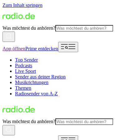
Zum Inhalt springen
Was möchtest du anhören?
App öffnen
Prime entdecken
Top Sender
Podcasts
Live Sport
Sender aus deiner Region
Musikrichtungen
Themen
Radiosender von A-Z
Was möchtest du anhören?