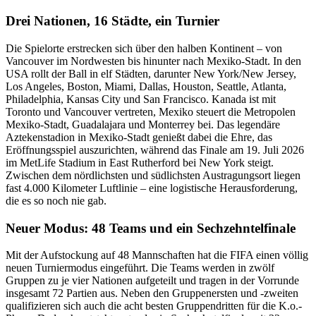
Drei Nationen, 16 Städte, ein Turnier
Die Spielorte erstrecken sich über den halben Kontinent – von
Vancouver im Nordwesten bis hinunter nach Mexiko-Stadt. In den
USA rollt der Ball in elf Städten, darunter New York/New Jersey,
Los Angeles, Boston, Miami, Dallas, Houston, Seattle, Atlanta,
Philadelphia, Kansas City und San Francisco. Kanada ist mit
Toronto und Vancouver vertreten, Mexiko steuert die Metropolen
Mexiko-Stadt, Guadalajara und Monterrey bei. Das legendäre
Aztekenstadion in Mexiko-Stadt genießt dabei die Ehre, das
Eröffnungsspiel auszurichten, während das Finale am 19. Juli 2026
im MetLife Stadium in East Rutherford bei New York steigt.
Zwischen dem nördlichsten und südlichsten Austragungsort liegen
fast 4.000 Kilometer Luftlinie – eine logistische Herausforderung,
die es so noch nie gab.
Neuer Modus: 48 Teams und ein Sechzehntelfinale
Mit der Aufstockung auf 48 Mannschaften hat die FIFA einen völlig
neuen Turniermodus eingeführt. Die Teams werden in zwölf
Gruppen zu je vier Nationen aufgeteilt und tragen in der Vorrunde
insgesamt 72 Partien aus. Neben den Gruppenersten und -zweiten
qualifizieren sich auch die acht besten Gruppendritten für die K.o.-