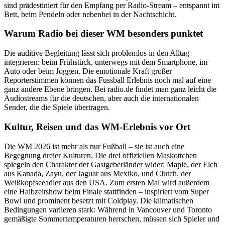
sind prädestiniert für den Empfang per Radio-Stream – entspannt im
Bett, beim Pendeln oder nebenbei in der Nachtschicht.
Warum Radio bei dieser WM besonders punktet
Die auditive Begleitung lässt sich problemlos in den Alltag
integrieren: beim Frühstück, unterwegs mit dem Smartphone, im
Auto oder beim Joggen. Die emotionale Kraft großer
Reporterstimmen können das Fussball Erlebnis noch mal auf eine
ganz andere Ebene bringen. Bei radio.de findet man ganz leicht die
Audiostreams für die deutschen, aber auch die internationalen
Sender, die die Spiele übertragen.
Kultur, Reisen und das WM-Erlebnis vor Ort
Die WM 2026 ist mehr als nur Fußball – sie ist auch eine
Begegnung dreier Kulturen. Die drei offiziellen Maskottchen
spiegeln den Charakter der Gastgeberländer wider: Maple, der Elch
aus Kanada, Zayu, der Jaguar aus Mexiko, und Clutch, der
Weißkopfseeadler aus den USA. Zum ersten Mal wird außerdem
eine Halbzeitshow beim Finale stattfinden – inspiriert vom Super
Bowl und prominent besetzt mit Coldplay. Die klimatischen
Bedingungen variieren stark: Während in Vancouver und Toronto
gemäßigte Sommertemperaturen herrschen, müssen sich Spieler und