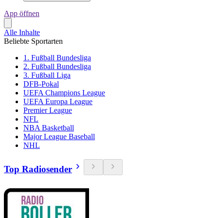
App öffnen
Alle Inhalte
Beliebte Sportarten
1. Fußball Bundesliga
2. Fußball Bundesliga
3. Fußball Liga
DFB-Pokal
UEFA Champions League
UEFA Europa League
Premier League
NFL
NBA Basketball
Major League Baseball
NHL
Top Radiosender