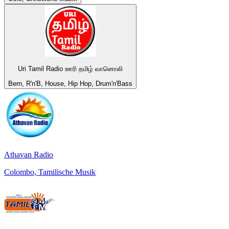
Uri Tamil Radio ஊரி தமிழ் வானொலி
Bern, R'n'B, House, Hip Hop, Drum'n'Bass
Athavan Radio
Colombo, Tamilische Musik