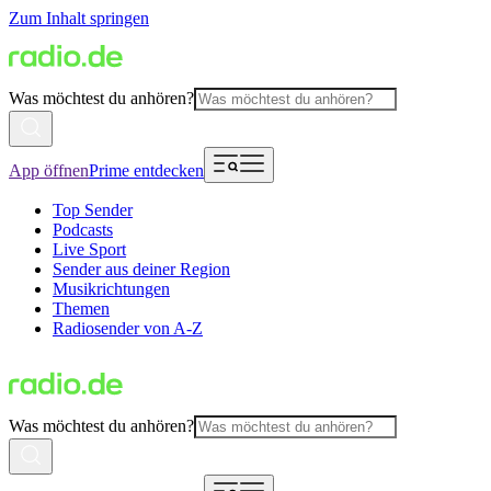
Zum Inhalt springen
Was möchtest du anhören?
App öffnen
Prime entdecken
Top Sender
Podcasts
Live Sport
Sender aus deiner Region
Musikrichtungen
Themen
Radiosender von A-Z
Was möchtest du anhören?