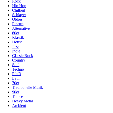
Rock
Hip Hop
Chillout
Schlager
Oldies
Electro
Alternative
80er
Klassik
House
Jazz
Indie
Classic Rock
Country
Soul
Techno
R'n'B
Latin
70er
Traditionelle Musik
90er
Trance
Heavy Metal
Ambient