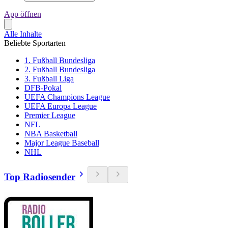
App öffnen
Alle Inhalte
Beliebte Sportarten
1. Fußball Bundesliga
2. Fußball Bundesliga
3. Fußball Liga
DFB-Pokal
UEFA Champions League
UEFA Europa League
Premier League
NFL
NBA Basketball
Major League Baseball
NHL
Top Radiosender