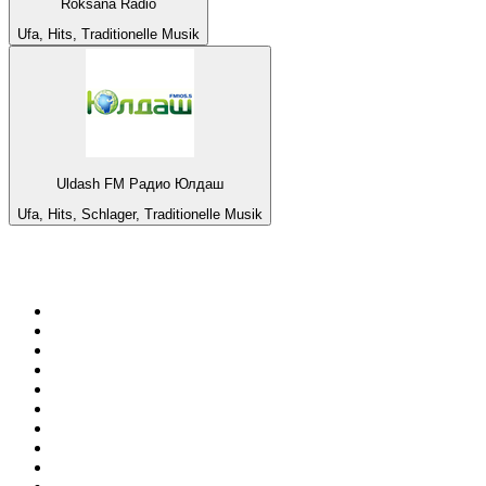
Roksana Radio
Ufa, Hits, Traditionelle Musik
Uldash FM Радио Юлдаш
Ufa, Hits, Schlager, Traditionelle Musik
Top 100 auf
radio.de
1
.
Radio Bollerwagen
2
.
1LIVE
3
.
WDR 4 Ruhrgebiet
4
.
ANTENNE BAYERN
5
.
SWR3
6
.
SUNSHINE LIVE
7
.
bigFM
8
.
Radio Paloma - 100% Deutscher Schlager
9
.
Deutschlandfunk