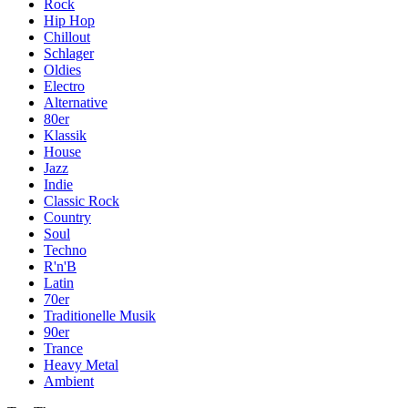
Rock
Hip Hop
Chillout
Schlager
Oldies
Electro
Alternative
80er
Klassik
House
Jazz
Indie
Classic Rock
Country
Soul
Techno
R'n'B
Latin
70er
Traditionelle Musik
90er
Trance
Heavy Metal
Ambient