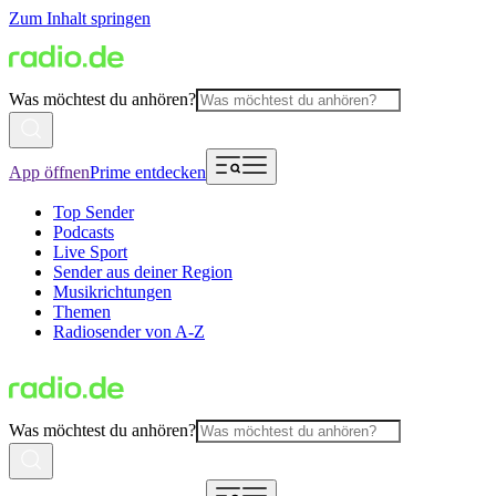
Zum Inhalt springen
Was möchtest du anhören?
App öffnen
Prime entdecken
Top Sender
Podcasts
Live Sport
Sender aus deiner Region
Musikrichtungen
Themen
Radiosender von A-Z
Was möchtest du anhören?