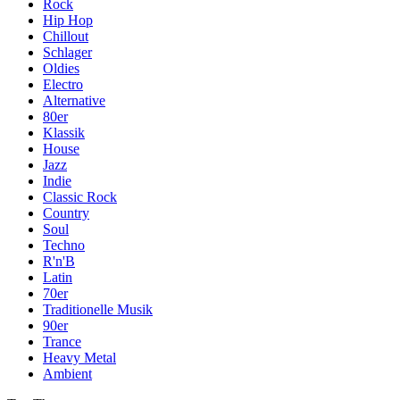
Rock
Hip Hop
Chillout
Schlager
Oldies
Electro
Alternative
80er
Klassik
House
Jazz
Indie
Classic Rock
Country
Soul
Techno
R'n'B
Latin
70er
Traditionelle Musik
90er
Trance
Heavy Metal
Ambient