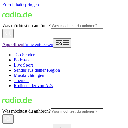
Zum Inhalt springen
Was möchtest du anhören?
App öffnen
Prime entdecken
Top Sender
Podcasts
Live Sport
Sender aus deiner Region
Musikrichtungen
Themen
Radiosender von A-Z
Was möchtest du anhören?