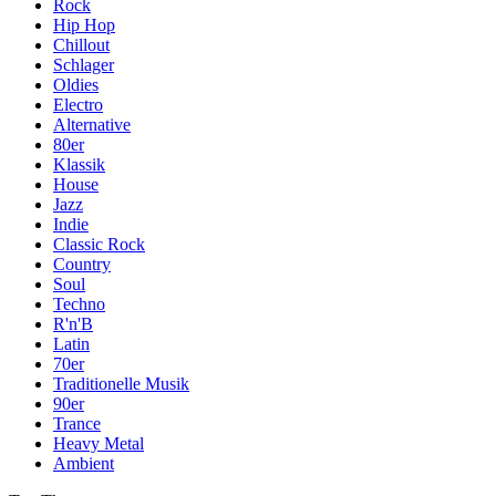
Rock
Hip Hop
Chillout
Schlager
Oldies
Electro
Alternative
80er
Klassik
House
Jazz
Indie
Classic Rock
Country
Soul
Techno
R'n'B
Latin
70er
Traditionelle Musik
90er
Trance
Heavy Metal
Ambient