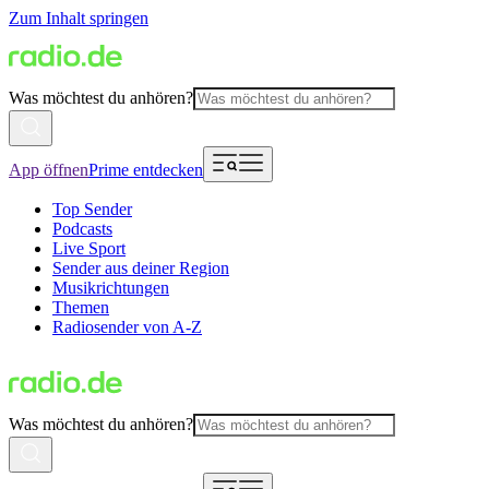
Zum Inhalt springen
Was möchtest du anhören?
App öffnen
Prime entdecken
Top Sender
Podcasts
Live Sport
Sender aus deiner Region
Musikrichtungen
Themen
Radiosender von A-Z
Was möchtest du anhören?