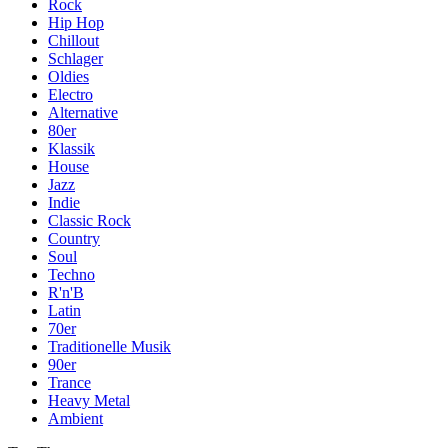
Rock
Hip Hop
Chillout
Schlager
Oldies
Electro
Alternative
80er
Klassik
House
Jazz
Indie
Classic Rock
Country
Soul
Techno
R'n'B
Latin
70er
Traditionelle Musik
90er
Trance
Heavy Metal
Ambient