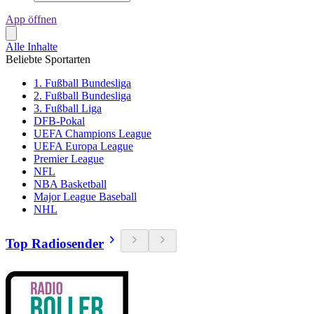
App öffnen
Alle Inhalte
Beliebte Sportarten
1. Fußball Bundesliga
2. Fußball Bundesliga
3. Fußball Liga
DFB-Pokal
UEFA Champions League
UEFA Europa League
Premier League
NFL
NBA Basketball
Major League Baseball
NHL
Top Radiosender