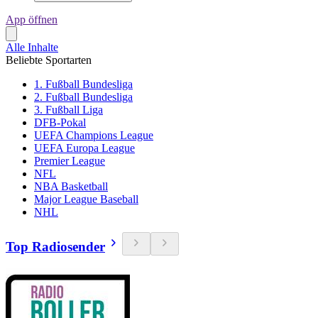
App öffnen
Alle Inhalte
Beliebte Sportarten
1. Fußball Bundesliga
2. Fußball Bundesliga
3. Fußball Liga
DFB-Pokal
UEFA Champions League
UEFA Europa League
Premier League
NFL
NBA Basketball
Major League Baseball
NHL
Top Radiosender