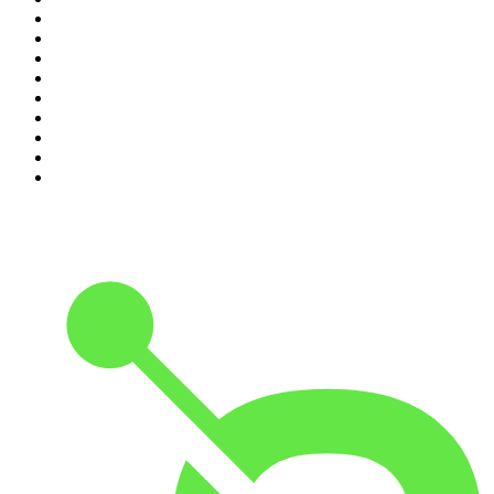
2
.
{ungeskriptet} - Der Meinungsfreiheit verpflichtet.
3
.
Mordlust
4
.
Gemischtes Hack
5
.
Hotel Matze
6
.
MORD AUF EX
7
.
Machtwechsel
8
.
Kaulitz Hills - Senf aus Hollywood
9
.
Was jetzt?
10
.
Handelsblatt Morning Briefing - News aus Wirtschaft,
Politik und Finanzen