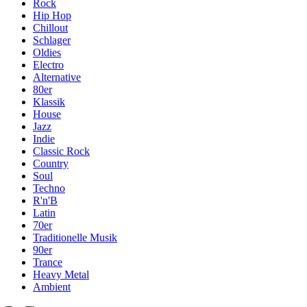
Rock
Hip Hop
Chillout
Schlager
Oldies
Electro
Alternative
80er
Klassik
House
Jazz
Indie
Classic Rock
Country
Soul
Techno
R'n'B
Latin
70er
Traditionelle Musik
90er
Trance
Heavy Metal
Ambient