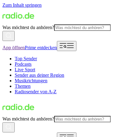
Zum Inhalt springen
Was möchtest du anhören?
App öffnen
Prime entdecken
Top Sender
Podcasts
Live Sport
Sender aus deiner Region
Musikrichtungen
Themen
Radiosender von A-Z
Was möchtest du anhören?