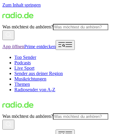
Zum Inhalt springen
Was möchtest du anhören?
App öffnen
Prime entdecken
Top Sender
Podcasts
Live Sport
Sender aus deiner Region
Musikrichtungen
Themen
Radiosender von A-Z
Was möchtest du anhören?