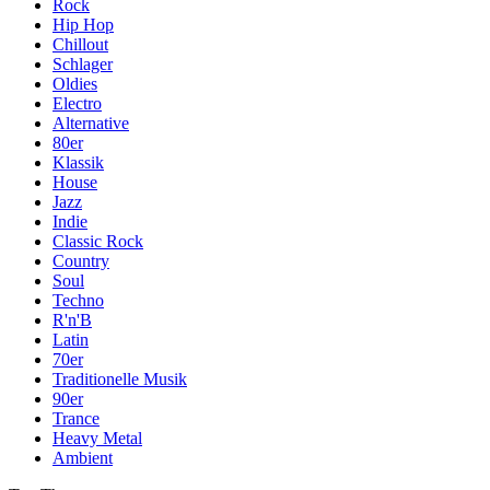
Rock
Hip Hop
Chillout
Schlager
Oldies
Electro
Alternative
80er
Klassik
House
Jazz
Indie
Classic Rock
Country
Soul
Techno
R'n'B
Latin
70er
Traditionelle Musik
90er
Trance
Heavy Metal
Ambient