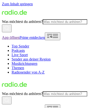
Zum Inhalt springen
Was möchtest du anhören?
App öffnen
Prime entdecken
Top Sender
Podcasts
Live Sport
Sender aus deiner Region
Musikrichtungen
Themen
Radiosender von A-Z
Was möchtest du anhören?