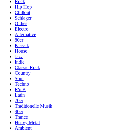
Rock
Hip Hop
Chillout
Schlager
Oldies
Electro
Alternative
80er
Klassik
House
Jazz
Indie
Classic Rock
Country
Soul
Techno
R'n'B
Latin
70er
Traditionelle Musik
90er
Trance
Heavy Metal
Ambient