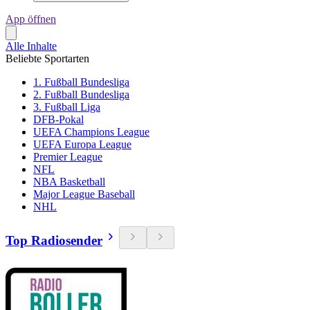
App öffnen
Alle Inhalte
Beliebte Sportarten
1. Fußball Bundesliga
2. Fußball Bundesliga
3. Fußball Liga
DFB-Pokal
UEFA Champions League
UEFA Europa League
Premier League
NFL
NBA Basketball
Major League Baseball
NHL
Top Radiosender