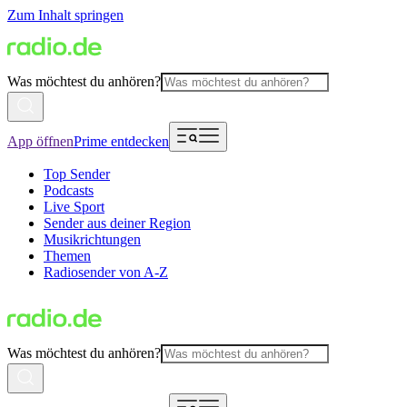
Zum Inhalt springen
Was möchtest du anhören?
App öffnen
Prime entdecken
Top Sender
Podcasts
Live Sport
Sender aus deiner Region
Musikrichtungen
Themen
Radiosender von A-Z
Was möchtest du anhören?