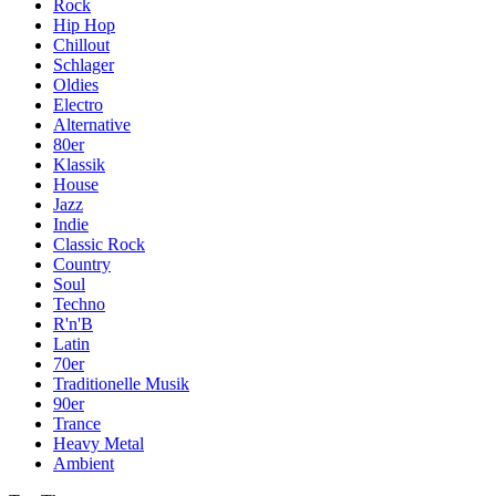
Rock
Hip Hop
Chillout
Schlager
Oldies
Electro
Alternative
80er
Klassik
House
Jazz
Indie
Classic Rock
Country
Soul
Techno
R'n'B
Latin
70er
Traditionelle Musik
90er
Trance
Heavy Metal
Ambient