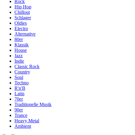
Rock
Hip Hop
Chillout
Schlager
Oldies
Electro
Alternative
80er
Klassik
House
Jazz
Indie
Classic Rock
Country
Soul
Techno
R'n'B
Latin
70er
Traditionelle Musik
90er
Trance
Heavy Metal
Ambient