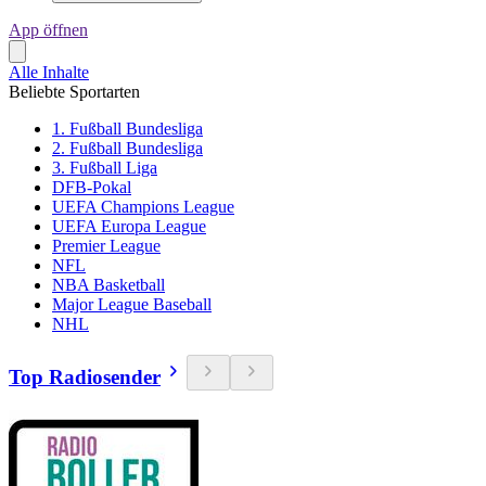
App öffnen
Alle Inhalte
Beliebte Sportarten
1. Fußball Bundesliga
2. Fußball Bundesliga
3. Fußball Liga
DFB-Pokal
UEFA Champions League
UEFA Europa League
Premier League
NFL
NBA Basketball
Major League Baseball
NHL
Top Radiosender