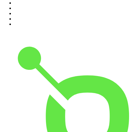
6
.
Mordlust
7
.
Hotel Matze
8
.
Psychologie to go!
9
.
MORD AUF EX
10
.
Gemischtes Hack