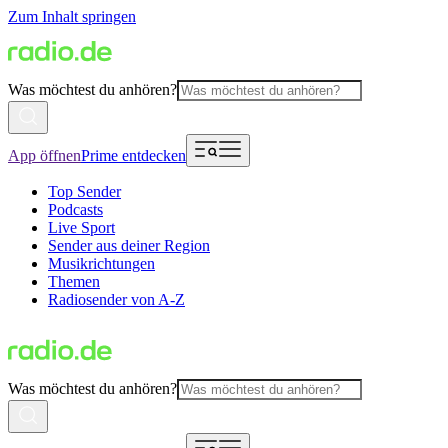
Zum Inhalt springen
Was möchtest du anhören?
App öffnen
Prime entdecken
Top Sender
Podcasts
Live Sport
Sender aus deiner Region
Musikrichtungen
Themen
Radiosender von A-Z
Was möchtest du anhören?