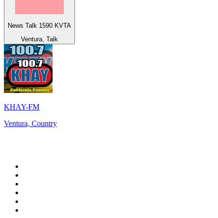
News Talk 1590 KVTA
Ventura, Talk
KHAY-FM
Ventura, Country
Top 100 auf
radio.de
1
.
Radio Bollerwagen
2
.
1LIVE
3
.
ANTENNE BAYERN
4
.
WDR 4 Ruhrgebiet
5
.
SWR3
6
.
SUNSHINE LIVE