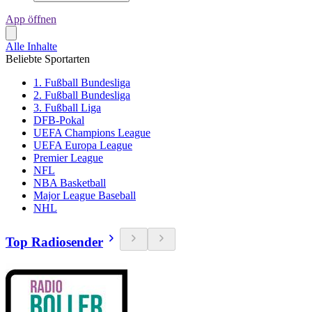
App öffnen
Alle Inhalte
Beliebte Sportarten
1. Fußball Bundesliga
2. Fußball Bundesliga
3. Fußball Liga
DFB-Pokal
UEFA Champions League
UEFA Europa League
Premier League
NFL
NBA Basketball
Major League Baseball
NHL
Top Radiosender