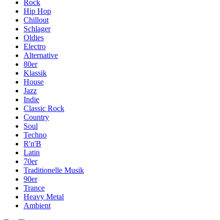
Rock
Hip Hop
Chillout
Schlager
Oldies
Electro
Alternative
80er
Klassik
House
Jazz
Indie
Classic Rock
Country
Soul
Techno
R'n'B
Latin
70er
Traditionelle Musik
90er
Trance
Heavy Metal
Ambient