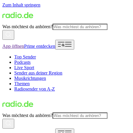
Zum Inhalt springen
Was möchtest du anhören?
App öffnen
Prime entdecken
Top Sender
Podcasts
Live Sport
Sender aus deiner Region
Musikrichtungen
Themen
Radiosender von A-Z
Was möchtest du anhören?