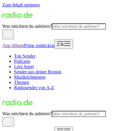
Zum Inhalt springen
Was möchtest du anhören?
App öffnen
Prime entdecken
Top Sender
Podcasts
Live Sport
Sender aus deiner Region
Musikrichtungen
Themen
Radiosender von A-Z
Was möchtest du anhören?