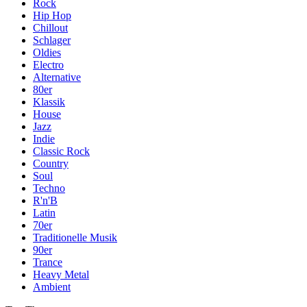
Rock
Hip Hop
Chillout
Schlager
Oldies
Electro
Alternative
80er
Klassik
House
Jazz
Indie
Classic Rock
Country
Soul
Techno
R'n'B
Latin
70er
Traditionelle Musik
90er
Trance
Heavy Metal
Ambient