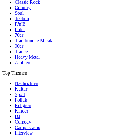
Classic Rock
Country
Soul
Techno
R'n'B
Latin
70er
Traditionelle Musik
90er
Trance
Heavy Metal
Ambient
Top Themen
Nachrichten
Kultur
Sport
Politik
Religion
Kinder
DJ
Comedy
Campusradio
Interview