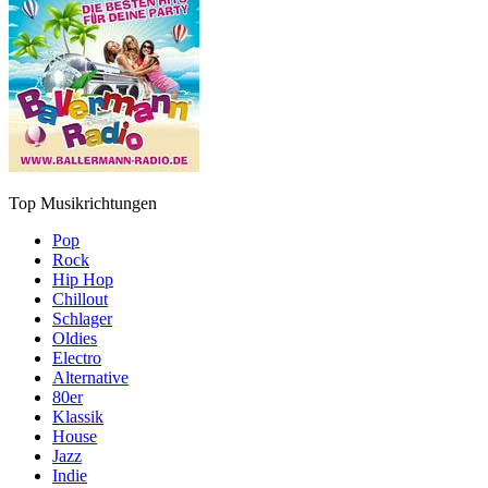
Top Musikrichtungen
Pop
Rock
Hip Hop
Chillout
Schlager
Oldies
Electro
Alternative
80er
Klassik
House
Jazz
Indie