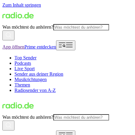
Zum Inhalt springen
Was möchtest du anhören?
App öffnen
Prime entdecken
Top Sender
Podcasts
Live Sport
Sender aus deiner Region
Musikrichtungen
Themen
Radiosender von A-Z
Was möchtest du anhören?