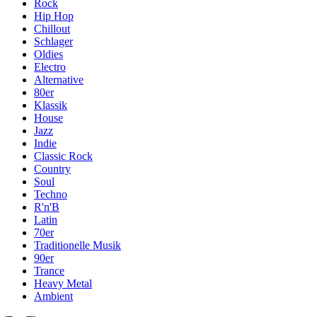
Rock
Hip Hop
Chillout
Schlager
Oldies
Electro
Alternative
80er
Klassik
House
Jazz
Indie
Classic Rock
Country
Soul
Techno
R'n'B
Latin
70er
Traditionelle Musik
90er
Trance
Heavy Metal
Ambient