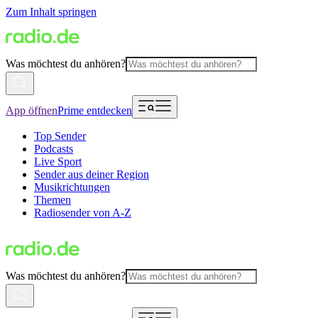
Zum Inhalt springen
Was möchtest du anhören?
App öffnen
Prime entdecken
Top Sender
Podcasts
Live Sport
Sender aus deiner Region
Musikrichtungen
Themen
Radiosender von A-Z
Was möchtest du anhören?