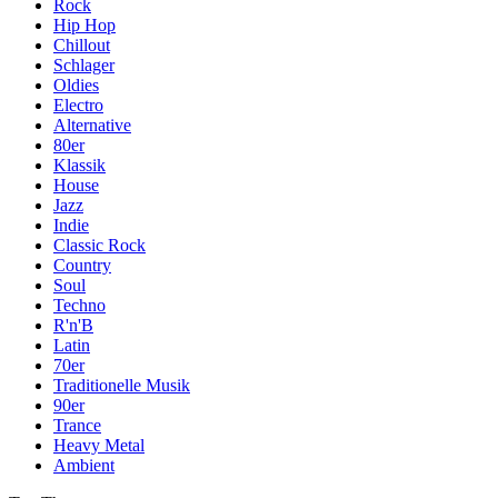
Rock
Hip Hop
Chillout
Schlager
Oldies
Electro
Alternative
80er
Klassik
House
Jazz
Indie
Classic Rock
Country
Soul
Techno
R'n'B
Latin
70er
Traditionelle Musik
90er
Trance
Heavy Metal
Ambient