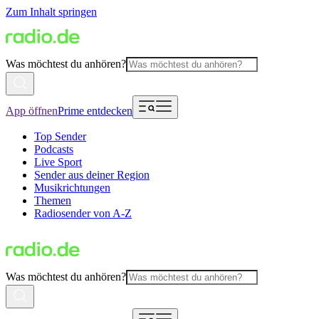
Zum Inhalt springen
Was möchtest du anhören?
App öffnen
Prime entdecken
Top Sender
Podcasts
Live Sport
Sender aus deiner Region
Musikrichtungen
Themen
Radiosender von A-Z
Was möchtest du anhören?