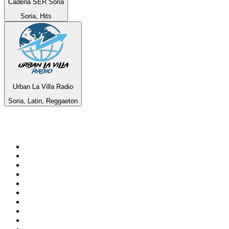
Cadena SER Soria
Soria, Hits
Urban La Villa Radio
Soria, Latin, Reggaeton
Top 100 auf
radio.de
1
.
Radio Bollerwagen
2
.
1LIVE
3
.
WDR 4 Ruhrgebiet
4
.
ANTENNE BAYERN
5
.
SWR3
6
.
SUNSHINE LIVE
7
.
bigFM
8
.
Radio Paloma - 100% Deutscher Schlager
9
.
Deutschlandfunk