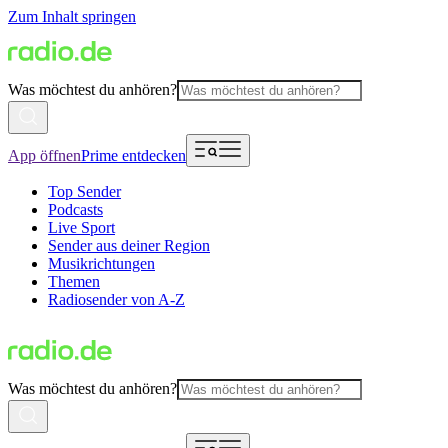
Zum Inhalt springen
Was möchtest du anhören?
App öffnen
Prime entdecken
Top Sender
Podcasts
Live Sport
Sender aus deiner Region
Musikrichtungen
Themen
Radiosender von A-Z
Was möchtest du anhören?