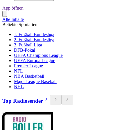
App öffnen
Alle Inhalte
Beliebte Sportarten
1. Fußball Bundesliga
2. Fußball Bundesliga
3. Fußball Liga
DFB-Pokal
UEFA Champions League
UEFA Europa League
Premier League
NFL
NBA Basketball
Major League Baseball
NHL
Top Radiosender