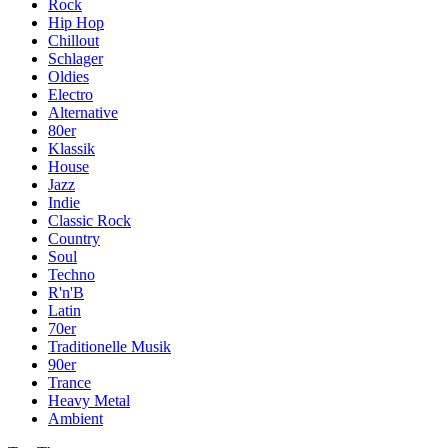
Rock
Hip Hop
Chillout
Schlager
Oldies
Electro
Alternative
80er
Klassik
House
Jazz
Indie
Classic Rock
Country
Soul
Techno
R'n'B
Latin
70er
Traditionelle Musik
90er
Trance
Heavy Metal
Ambient