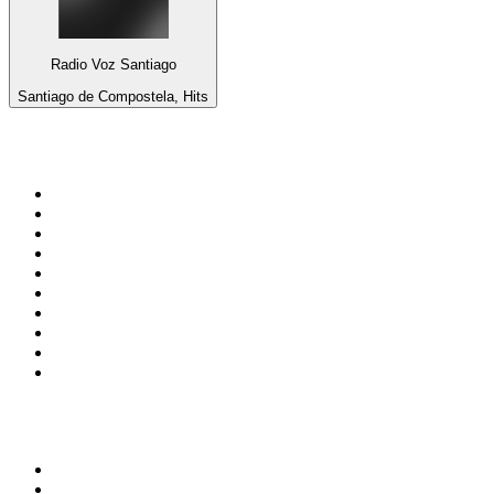
Radio Voz Santiago
Santiago de Compostela, Hits
Top 100 auf
radio.de
1
.
Radio Bollerwagen
2
.
1LIVE
3
.
WDR 4 Ruhrgebiet
4
.
ANTENNE BAYERN
5
.
SWR3
6
.
SUNSHINE LIVE
7
.
bigFM
8
.
Radio Paloma - 100% Deutscher Schlager
9
.
Deutschlandfunk
10
.
Ballermann Radio
Top 100 Podcasts in
Deutschland
1
.
RONZHEIMER.
2
.
Lanz + Precht