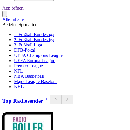
App öffnen
Alle Inhalte
Beliebte Sportarten
1. Fußball Bundesliga
2. Fußball Bundesliga
3. Fußball Liga
DFB-Pokal
UEFA Champions League
UEFA Europa League
Premier League
NFL
NBA Basketball
Major League Baseball
NHL
Top Radiosender