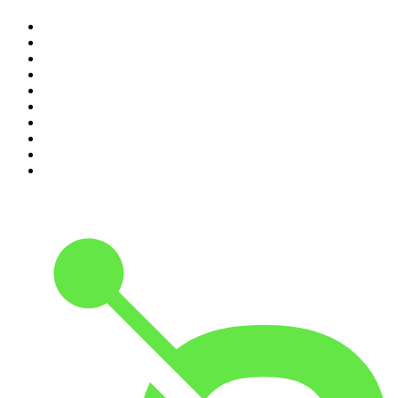
1
.
RONZHEIMER.
2
.
Lanz + Precht
3
.
Baywatch Berlin
4
.
{ungeskriptet} - Der Meinungsfreiheit verpflichtet.
5
.
Machtwechsel
6
.
Mordlust
7
.
Psychologie to go!
8
.
Hotel Matze
9
.
MORD AUF EX
10
.
Gemischtes Hack