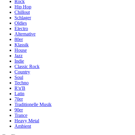
Rock
Hip Hop
Chillout
Schlager
Oldies
Electro
Alternative
80er
Klassik
House
Jazz
Indie
Classic Rock
Country
Soul
Techno
R'n'B
Latin
70er
Traditionelle Musik
90er
Trance
Heavy Metal
Ambient