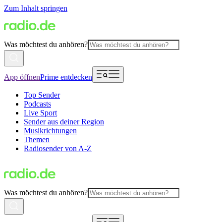
Zum Inhalt springen
Was möchtest du anhören?
App öffnen
Prime entdecken
Top Sender
Podcasts
Live Sport
Sender aus deiner Region
Musikrichtungen
Themen
Radiosender von A-Z
Was möchtest du anhören?