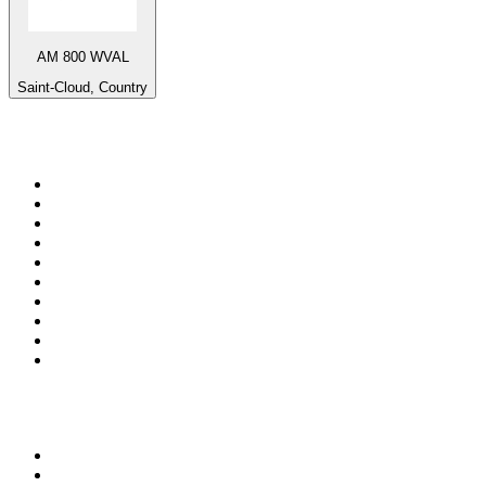
AM 800 WVAL
Saint-Cloud, Country
Top 100 auf
radio.de
1
.
Radio Bollerwagen
2
.
1LIVE
3
.
WDR 4 Ruhrgebiet
4
.
ANTENNE BAYERN
5
.
SWR3
6
.
SUNSHINE LIVE
7
.
bigFM
8
.
Radio Paloma - 100% Deutscher Schlager
9
.
Deutschlandfunk
10
.
Ballermann Radio
Top 100 Podcasts in
Deutschland
1
.
RONZHEIMER.
2
.
{ungeskriptet} - Der Meinungsfreiheit verpflichtet.