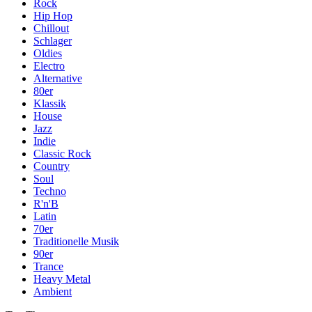
Rock
Hip Hop
Chillout
Schlager
Oldies
Electro
Alternative
80er
Klassik
House
Jazz
Indie
Classic Rock
Country
Soul
Techno
R'n'B
Latin
70er
Traditionelle Musik
90er
Trance
Heavy Metal
Ambient