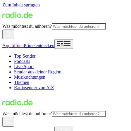
Zum Inhalt springen
Was möchtest du anhören?
App öffnen
Prime entdecken
Top Sender
Podcasts
Live Sport
Sender aus deiner Region
Musikrichtungen
Themen
Radiosender von A-Z
Was möchtest du anhören?