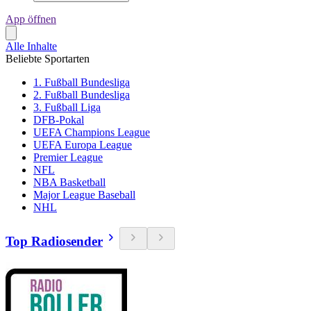
App öffnen
Alle Inhalte
Beliebte Sportarten
1. Fußball Bundesliga
2. Fußball Bundesliga
3. Fußball Liga
DFB-Pokal
UEFA Champions League
UEFA Europa League
Premier League
NFL
NBA Basketball
Major League Baseball
NHL
Top Radiosender