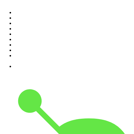
1
.
RONZHEIMER.
2
.
{ungeskriptet} - Der Meinungsfreiheit verpflichtet.
3
.
Mordlust
4
.
Machtwechsel
5
.
MORD AUF EX
6
.
Gemischtes Hack
7
.
Hotel Matze
8
.
Kaulitz Hills - Senf aus Hollywood
9
.
Verbrechen von nebenan: True Crime aus der
Nachbarschaft
10
.
Was bisher geschah - Geschichtspodcast