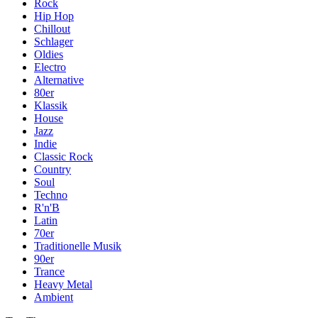
Rock
Hip Hop
Chillout
Schlager
Oldies
Electro
Alternative
80er
Klassik
House
Jazz
Indie
Classic Rock
Country
Soul
Techno
R'n'B
Latin
70er
Traditionelle Musik
90er
Trance
Heavy Metal
Ambient