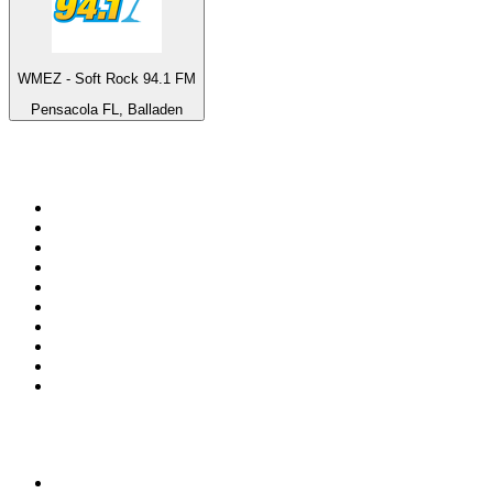
WMEZ - Soft Rock 94.1 FM
Pensacola FL, Balladen
Top 100 auf
radio.de
1
.
Radio Bollerwagen
2
.
1LIVE
3
.
ANTENNE BAYERN
4
.
WDR 4 Ruhrgebiet
5
.
SWR3
6
.
SUNSHINE LIVE
7
.
bigFM
8
.
Radio Paloma - 100% Deutscher Schlager
9
.
Deutschlandfunk
10
.
Ballermann Radio
Top 100 Podcasts in
Deutschland
1
.
RONZHEIMER.