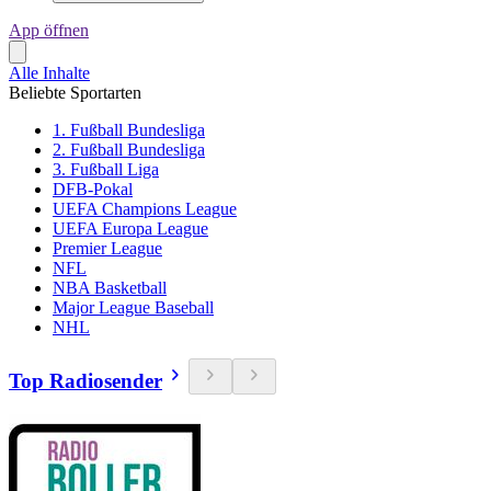
App öffnen
Alle Inhalte
Beliebte Sportarten
1. Fußball Bundesliga
2. Fußball Bundesliga
3. Fußball Liga
DFB-Pokal
UEFA Champions League
UEFA Europa League
Premier League
NFL
NBA Basketball
Major League Baseball
NHL
Top Radiosender