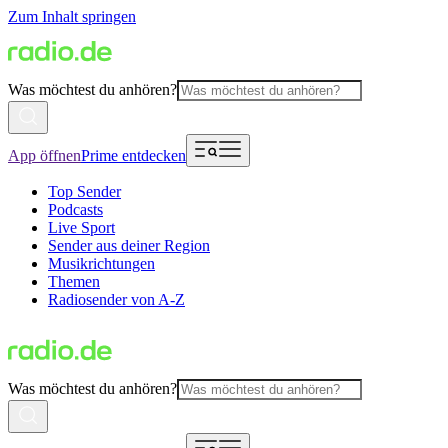
Zum Inhalt springen
Was möchtest du anhören?
App öffnen
Prime entdecken
Top Sender
Podcasts
Live Sport
Sender aus deiner Region
Musikrichtungen
Themen
Radiosender von A-Z
Was möchtest du anhören?