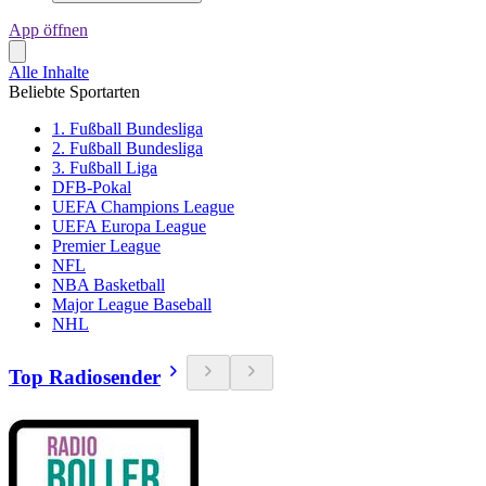
App öffnen
Alle Inhalte
Beliebte Sportarten
1. Fußball Bundesliga
2. Fußball Bundesliga
3. Fußball Liga
DFB-Pokal
UEFA Champions League
UEFA Europa League
Premier League
NFL
NBA Basketball
Major League Baseball
NHL
Top Radiosender