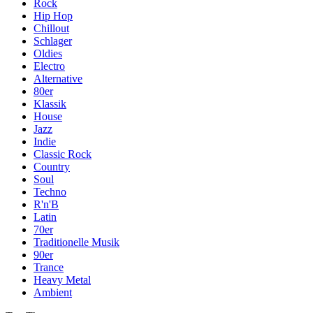
Rock
Hip Hop
Chillout
Schlager
Oldies
Electro
Alternative
80er
Klassik
House
Jazz
Indie
Classic Rock
Country
Soul
Techno
R'n'B
Latin
70er
Traditionelle Musik
90er
Trance
Heavy Metal
Ambient