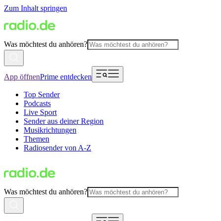
Zum Inhalt springen
Was möchtest du anhören?
App öffnen
Prime entdecken
Top Sender
Podcasts
Live Sport
Sender aus deiner Region
Musikrichtungen
Themen
Radiosender von A-Z
Was möchtest du anhören?