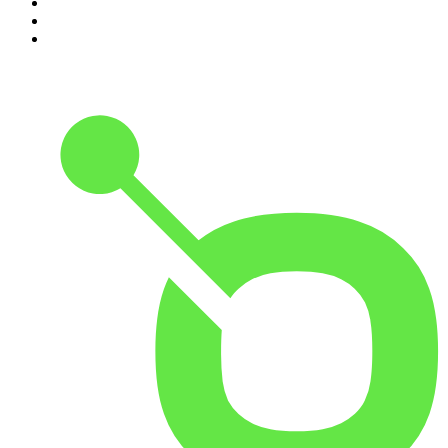
8
.
Psychologie to go!
9
.
MORD AUF EX
10
.
Gemischtes Hack