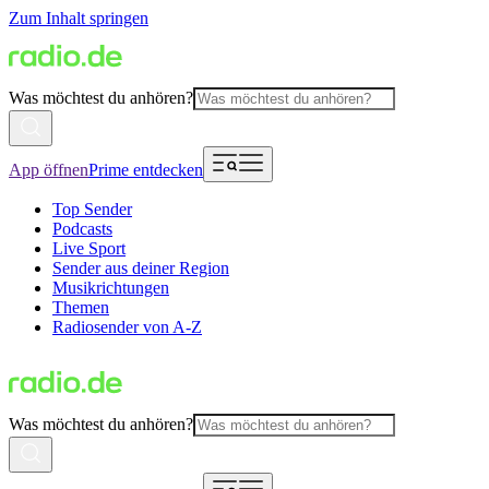
Zum Inhalt springen
Was möchtest du anhören?
App öffnen
Prime entdecken
Top Sender
Podcasts
Live Sport
Sender aus deiner Region
Musikrichtungen
Themen
Radiosender von A-Z
Was möchtest du anhören?