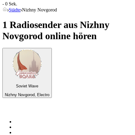
- 0 Sek.
Städte
Nizhny Novgorod
1 Radiosender aus
Nizhny
Novgorod
online hören
Soviet Wave
Nizhny Novgorod, Electro
Top 100 auf
radio.de
1
.
Radio Bollerwagen
2
.
1LIVE
3
.
ANTENNE BAYERN