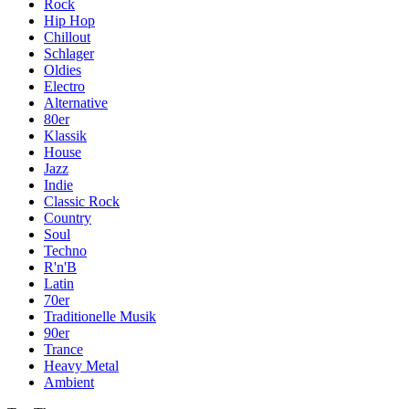
Rock
Hip Hop
Chillout
Schlager
Oldies
Electro
Alternative
80er
Klassik
House
Jazz
Indie
Classic Rock
Country
Soul
Techno
R'n'B
Latin
70er
Traditionelle Musik
90er
Trance
Heavy Metal
Ambient