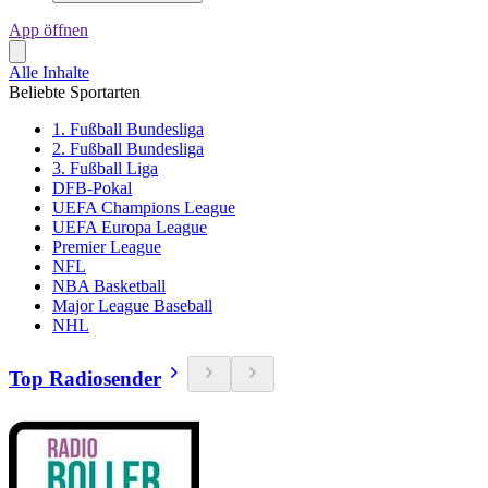
App öffnen
Alle Inhalte
Beliebte Sportarten
1. Fußball Bundesliga
2. Fußball Bundesliga
3. Fußball Liga
DFB-Pokal
UEFA Champions League
UEFA Europa League
Premier League
NFL
NBA Basketball
Major League Baseball
NHL
Top Radiosender