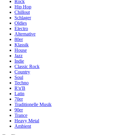
Rock
Hip Hop
Chillout
Schlager
Oldies
Electro
Alternative
80er
Klassik
House
Jazz
Indie
Classic Rock
Country
Soul
Techno
R'n'B
Latin
70er
Traditionelle Musik
90er
Trance
Heavy Metal
Ambient