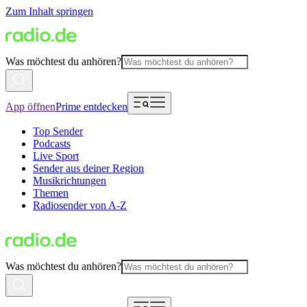
Zum Inhalt springen
Was möchtest du anhören?
App öffnen
Prime entdecken
Top Sender
Podcasts
Live Sport
Sender aus deiner Region
Musikrichtungen
Themen
Radiosender von A-Z
Was möchtest du anhören?