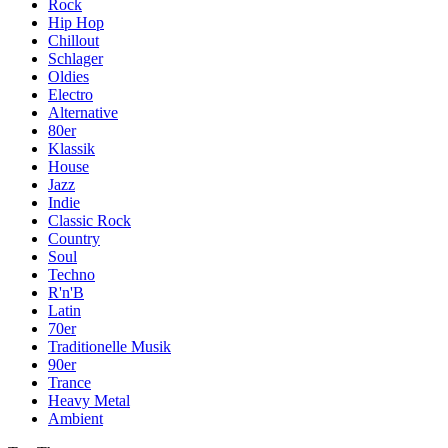
Rock
Hip Hop
Chillout
Schlager
Oldies
Electro
Alternative
80er
Klassik
House
Jazz
Indie
Classic Rock
Country
Soul
Techno
R'n'B
Latin
70er
Traditionelle Musik
90er
Trance
Heavy Metal
Ambient