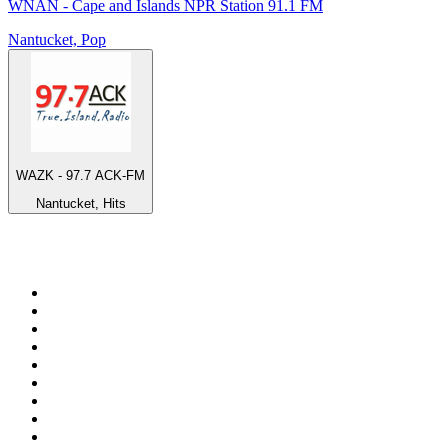
WNAN - Cape and Islands NPR Station 91.1 FM
Nantucket, Pop
WAZK - 97.7 ACK-FM
Nantucket, Hits
Top 100 auf
radio.de
1
.
Radio Bollerwagen
2
.
1LIVE
3
.
ANTENNE BAYERN
4
.
WDR 4 Ruhrgebiet
5
.
SWR3
6
.
SUNSHINE LIVE
7
.
bigFM
8
.
Radio Paloma - 100% Deutscher Schlager
9
.
Deutschlandfunk