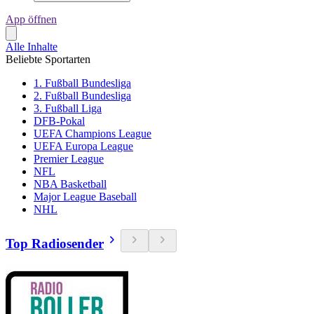
App öffnen
Alle Inhalte
Beliebte Sportarten
1. Fußball Bundesliga
2. Fußball Bundesliga
3. Fußball Liga
DFB-Pokal
UEFA Champions League
UEFA Europa League
Premier League
NFL
NBA Basketball
Major League Baseball
NHL
Top Radiosender