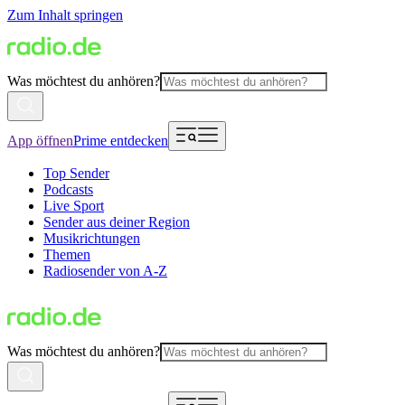
Zum Inhalt springen
Was möchtest du anhören?
App öffnen
Prime entdecken
Top Sender
Podcasts
Live Sport
Sender aus deiner Region
Musikrichtungen
Themen
Radiosender von A-Z
Was möchtest du anhören?