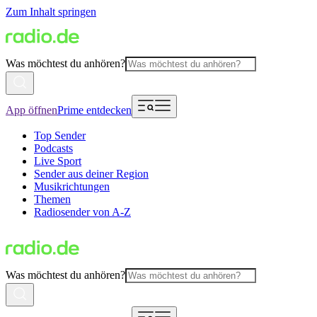
Zum Inhalt springen
Was möchtest du anhören?
App öffnen
Prime entdecken
Top Sender
Podcasts
Live Sport
Sender aus deiner Region
Musikrichtungen
Themen
Radiosender von A-Z
Was möchtest du anhören?