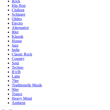
Rock
Hip Hop
Chillout
Schlager
Oldies
Electro
Alternative
80er
Klassik
House
Jazz
Indie
Classic Rock
Country
Soul
Techno
R'n'B
Latin
70er
Traditionelle Musik
90er
Trance
Heavy Metal
Ambient