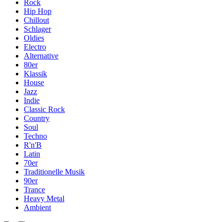
Rock
Hip Hop
Chillout
Schlager
Oldies
Electro
Alternative
80er
Klassik
House
Jazz
Indie
Classic Rock
Country
Soul
Techno
R'n'B
Latin
70er
Traditionelle Musik
90er
Trance
Heavy Metal
Ambient