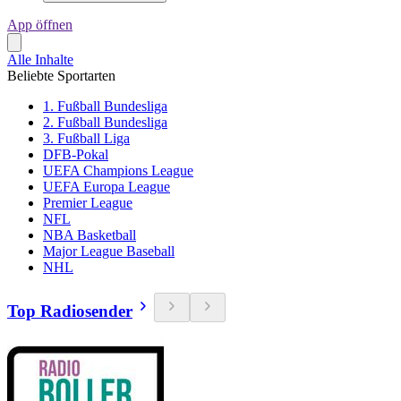
App öffnen
Alle Inhalte
Beliebte Sportarten
1. Fußball Bundesliga
2. Fußball Bundesliga
3. Fußball Liga
DFB-Pokal
UEFA Champions League
UEFA Europa League
Premier League
NFL
NBA Basketball
Major League Baseball
NHL
Top Radiosender