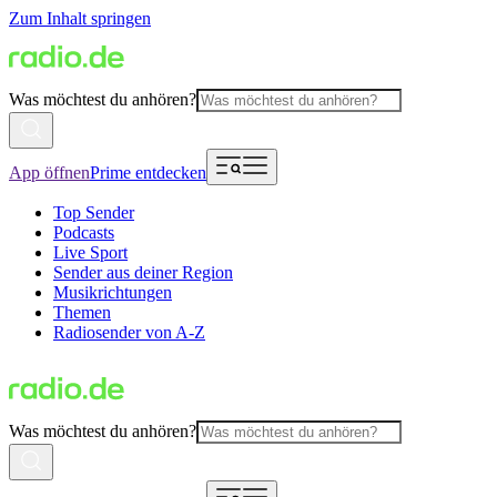
Zum Inhalt springen
Was möchtest du anhören?
App öffnen
Prime entdecken
Top Sender
Podcasts
Live Sport
Sender aus deiner Region
Musikrichtungen
Themen
Radiosender von A-Z
Was möchtest du anhören?