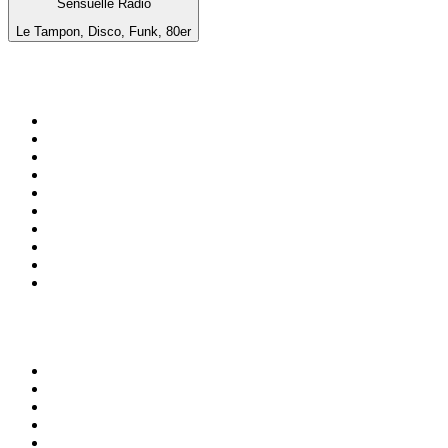
Sensuelle Radio
Le Tampon, Disco, Funk, 80er
Top 100 auf
radio.de
1
.
Radio Bollerwagen
2
.
1LIVE
3
.
ANTENNE BAYERN
4
.
WDR 4 Ruhrgebiet
5
.
SWR3
6
.
SUNSHINE LIVE
7
.
bigFM
8
.
Radio Paloma - 100% Deutscher Schlager
9
.
Deutschlandfunk
10
.
Ballermann Radio
Top 100 Podcasts in
Deutschland
1
.
RONZHEIMER.
2
.
Lanz + Precht
3
.
Machtwechsel
4
.
Baywatch Berlin
5
.
{ungeskriptet} - Der Meinungsfreiheit verpflichtet.