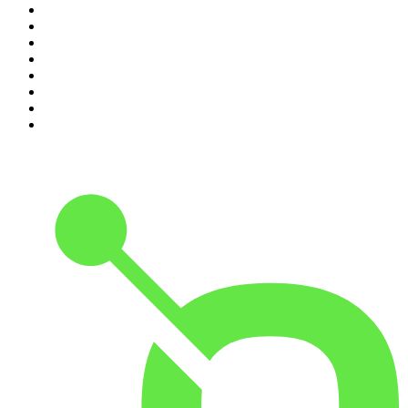
3
.
Machtwechsel
4
.
Baywatch Berlin
5
.
{ungeskriptet} - Der Meinungsfreiheit verpflichtet.
6
.
Mordlust
7
.
Hotel Matze
8
.
Psychologie to go!
9
.
MORD AUF EX
10
.
Gemischtes Hack