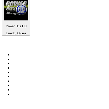
Power Hits HD
Laredo, Oldies
Top 100 auf
radio.de
1
.
Radio Bollerwagen
2
.
1LIVE
3
.
ANTENNE BAYERN
4
.
WDR 4 Ruhrgebiet
5
.
SWR3
6
.
SUNSHINE LIVE
7
.
bigFM
8
.
Radio Paloma - 100% Deutscher Schlager
9
.
Deutschlandfunk
10
.
Ballermann Radio
Top 100 Podcasts in
Deutschland