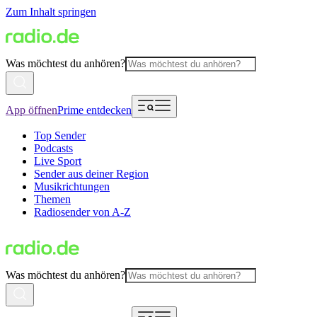
Zum Inhalt springen
Was möchtest du anhören?
App öffnen
Prime entdecken
Top Sender
Podcasts
Live Sport
Sender aus deiner Region
Musikrichtungen
Themen
Radiosender von A-Z
Was möchtest du anhören?