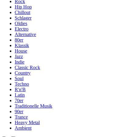
Rock
Hip Hop
Chillout
Schlager
Oldies
Electro
Alternative
80er
Klassik
House
Jazz
Indie
Classic Rock
Country
Soul
Techno
R'n'B
Latin
70er
Traditionelle Musik
90er
Trance
Heavy Metal
Ambient