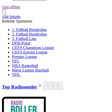
App öffnen
Alle Inhalte
Beliebte Sportarten
1. Fußball Bundesliga
2. Fußball Bundesliga
3. Fußball Liga
DFB-Pokal
UEFA Champions League
UEFA Europa League
Premier League
NFL
NBA Basketball
Major League Baseball
NHL
Top Radiosender