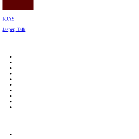
KJAS
Jasper, Talk
Top 100 auf
radio.de
1
.
Radio Bollerwagen
2
.
1LIVE
3
.
ANTENNE BAYERN
4
.
WDR 4 Ruhrgebiet
5
.
SWR3
6
.
SUNSHINE LIVE
7
.
bigFM
8
.
Radio Paloma - 100% Deutscher Schlager
9
.
Deutschlandfunk
10
.
Ballermann Radio
Top 100 Podcasts in
Deutschland
1
.
RONZHEIMER.