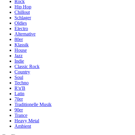
Rock
Hip Hop
Chillout
Schlager
Oldies
Electro
Alternative
80er
Klassik
House
Jazz
Indie
Classic Rock
Country
Soul
Techno
R'n'B
Latin
70er
Traditionelle Musik
90er
Trance
Heavy Metal
Ambient