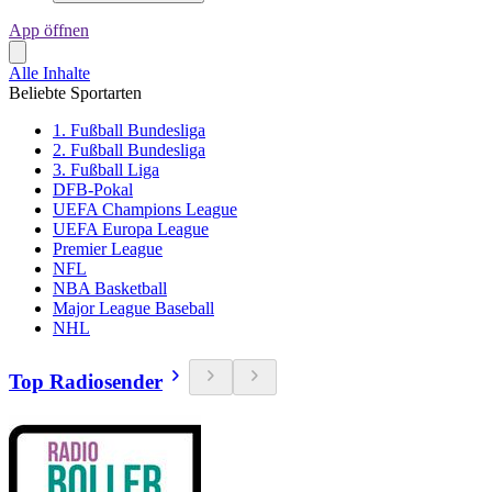
App öffnen
Alle Inhalte
Beliebte Sportarten
1. Fußball Bundesliga
2. Fußball Bundesliga
3. Fußball Liga
DFB-Pokal
UEFA Champions League
UEFA Europa League
Premier League
NFL
NBA Basketball
Major League Baseball
NHL
Top Radiosender