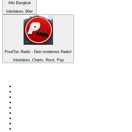
Allo Bangkok
Interlaken, 80er
PixelTec Radio - Dein modernes Radio!
Interlaken, Charts, Rock, Pop
Top 100 auf
radio.de
1
.
Radio Bollerwagen
2
.
1LIVE
3
.
ANTENNE BAYERN
4
.
WDR 4 Ruhrgebiet
5
.
SWR3
6
.
SUNSHINE LIVE
7
.
bigFM
8
.
Radio Paloma - 100% Deutscher Schlager
9
.
Deutschlandfunk