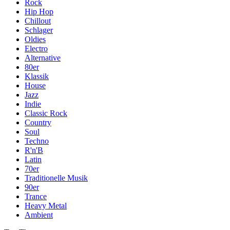
Rock
Hip Hop
Chillout
Schlager
Oldies
Electro
Alternative
80er
Klassik
House
Jazz
Indie
Classic Rock
Country
Soul
Techno
R'n'B
Latin
70er
Traditionelle Musik
90er
Trance
Heavy Metal
Ambient