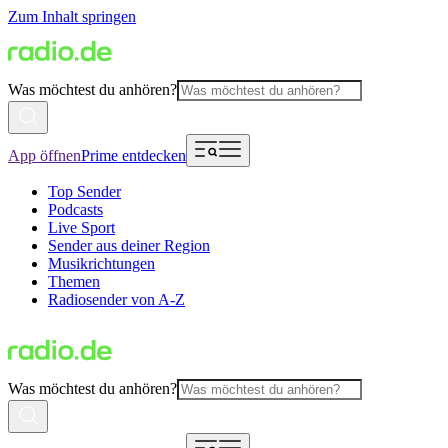
Zum Inhalt springen
Was möchtest du anhören?
App öffnen
Prime entdecken
Top Sender
Podcasts
Live Sport
Sender aus deiner Region
Musikrichtungen
Themen
Radiosender von A-Z
Was möchtest du anhören?