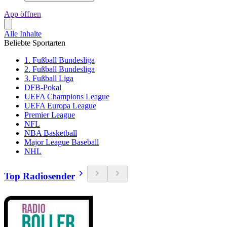
App öffnen
Alle Inhalte
Beliebte Sportarten
1. Fußball Bundesliga
2. Fußball Bundesliga
3. Fußball Liga
DFB-Pokal
UEFA Champions League
UEFA Europa League
Premier League
NFL
NBA Basketball
Major League Baseball
NHL
Top Radiosender