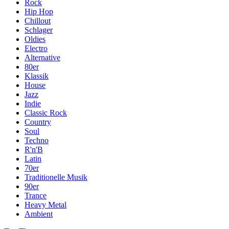
Rock
Hip Hop
Chillout
Schlager
Oldies
Electro
Alternative
80er
Klassik
House
Jazz
Indie
Classic Rock
Country
Soul
Techno
R'n'B
Latin
70er
Traditionelle Musik
90er
Trance
Heavy Metal
Ambient