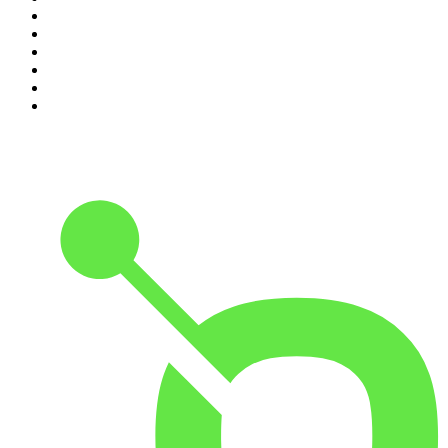
5
.
Hotel Matze
6
.
MORD AUF EX
7
.
Machtwechsel
8
.
Kaulitz Hills - Senf aus Hollywood
9
.
Was jetzt?
10
.
Handelsblatt Morning Briefing - News aus Wirtschaft,
Politik und Finanzen