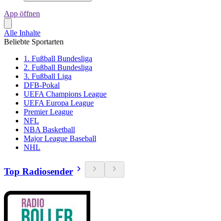
App öffnen
Alle Inhalte
Beliebte Sportarten
1. Fußball Bundesliga
2. Fußball Bundesliga
3. Fußball Liga
DFB-Pokal
UEFA Champions League
UEFA Europa League
Premier League
NFL
NBA Basketball
Major League Baseball
NHL
Top Radiosender