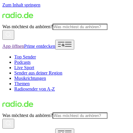
Zum Inhalt springen
Was möchtest du anhören?
App öffnen
Prime entdecken
Top Sender
Podcasts
Live Sport
Sender aus deiner Region
Musikrichtungen
Themen
Radiosender von A-Z
Was möchtest du anhören?