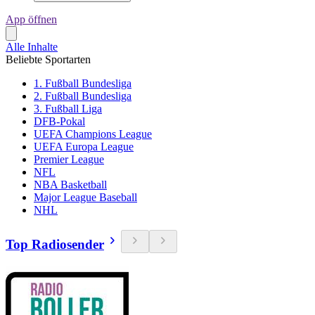
App öffnen
Alle Inhalte
Beliebte Sportarten
1. Fußball Bundesliga
2. Fußball Bundesliga
3. Fußball Liga
DFB-Pokal
UEFA Champions League
UEFA Europa League
Premier League
NFL
NBA Basketball
Major League Baseball
NHL
Top Radiosender