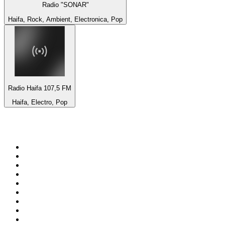
Radio "SONAR"
Haifa, Rock, Ambient, Electronica, Pop
Radio Haifa 107,5 FM
Haifa, Electro, Pop
Top 100 auf
radio.de
1
.
Radio Bollerwagen
2
.
1LIVE
3
.
ANTENNE BAYERN
4
.
WDR 4 Ruhrgebiet
5
.
SWR3
6
.
SUNSHINE LIVE
7
.
bigFM
8
.
Radio Paloma - 100% Deutscher Schlager
9
.
Deutschlandfunk