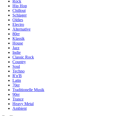
Rock
Hip Hop
Chillout
Schlager
Oldies
Electro
Alternative
80er
Klassik
House
Jazz
Indie
Classic Rock
Country
Soul
Techno
R'n'B
Latin
70er
Traditionelle Musik
90er
Trance
Heavy Metal
Ambient