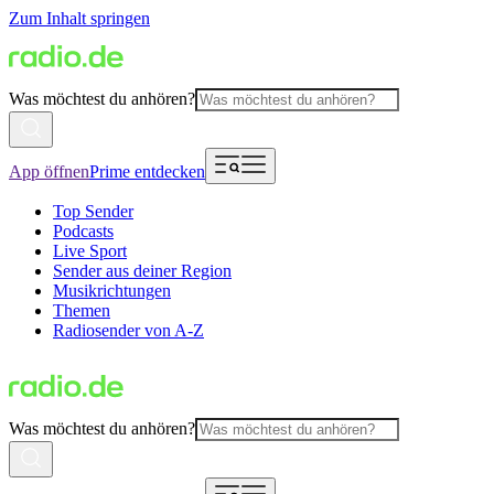
Zum Inhalt springen
Was möchtest du anhören?
App öffnen
Prime entdecken
Top Sender
Podcasts
Live Sport
Sender aus deiner Region
Musikrichtungen
Themen
Radiosender von A-Z
Was möchtest du anhören?