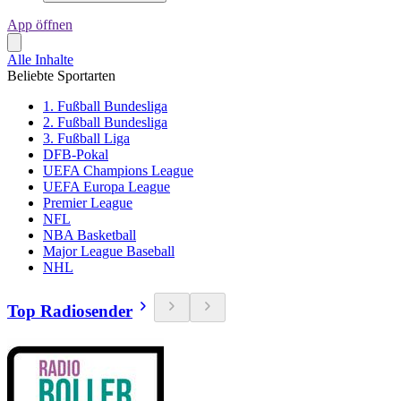
App öffnen
Alle Inhalte
Beliebte Sportarten
1. Fußball Bundesliga
2. Fußball Bundesliga
3. Fußball Liga
DFB-Pokal
UEFA Champions League
UEFA Europa League
Premier League
NFL
NBA Basketball
Major League Baseball
NHL
Top Radiosender