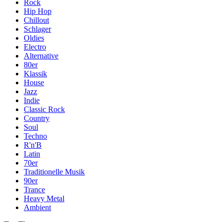
Rock
Hip Hop
Chillout
Schlager
Oldies
Electro
Alternative
80er
Klassik
House
Jazz
Indie
Classic Rock
Country
Soul
Techno
R'n'B
Latin
70er
Traditionelle Musik
90er
Trance
Heavy Metal
Ambient