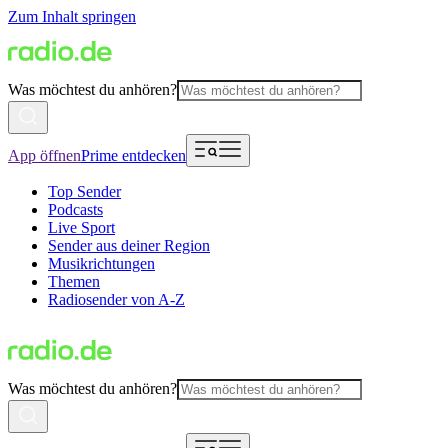
Zum Inhalt springen
Was möchtest du anhören?
App öffnen
Prime entdecken
Top Sender
Podcasts
Live Sport
Sender aus deiner Region
Musikrichtungen
Themen
Radiosender von A-Z
Was möchtest du anhören?