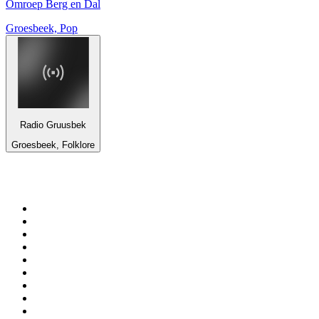
Omroep Berg en Dal
Groesbeek, Pop
Radio Gruusbek
Groesbeek, Folklore
Top 100 auf
radio.de
1
.
Radio Bollerwagen
2
.
1LIVE
3
.
WDR 4 Ruhrgebiet
4
.
ANTENNE BAYERN
5
.
SWR3
6
.
SUNSHINE LIVE
7
.
bigFM
8
.
Radio Paloma - 100% Deutscher Schlager
9
.
Deutschlandfunk