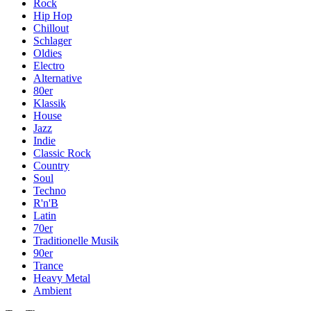
Rock
Hip Hop
Chillout
Schlager
Oldies
Electro
Alternative
80er
Klassik
House
Jazz
Indie
Classic Rock
Country
Soul
Techno
R'n'B
Latin
70er
Traditionelle Musik
90er
Trance
Heavy Metal
Ambient