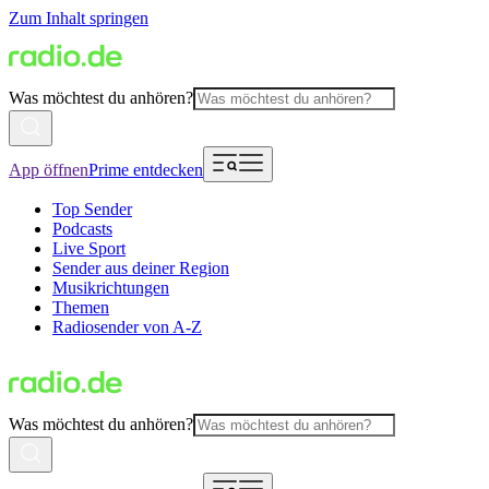
Zum Inhalt springen
Was möchtest du anhören?
App öffnen
Prime entdecken
Top Sender
Podcasts
Live Sport
Sender aus deiner Region
Musikrichtungen
Themen
Radiosender von A-Z
Was möchtest du anhören?