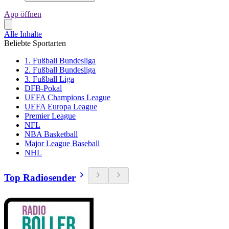
App öffnen
Alle Inhalte
Beliebte Sportarten
1. Fußball Bundesliga
2. Fußball Bundesliga
3. Fußball Liga
DFB-Pokal
UEFA Champions League
UEFA Europa League
Premier League
NFL
NBA Basketball
Major League Baseball
NHL
Top Radiosender