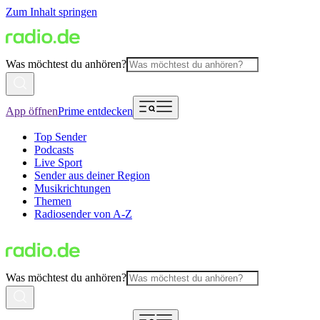
Zum Inhalt springen
Was möchtest du anhören?
App öffnen
Prime entdecken
Top Sender
Podcasts
Live Sport
Sender aus deiner Region
Musikrichtungen
Themen
Radiosender von A-Z
Was möchtest du anhören?