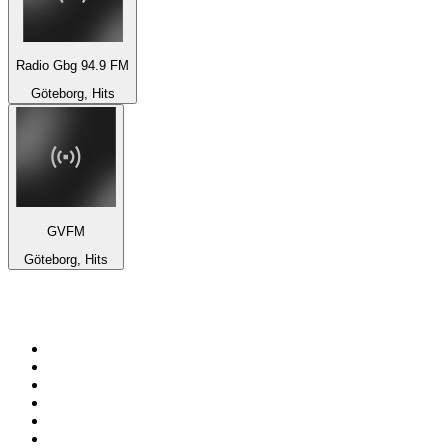
Radio Gbg 94.9 FM
Göteborg, Hits
GVFM
Göteborg, Hits
Top 100 auf
radio.de
1
.
Radio Bollerwagen
2
.
1LIVE
3
.
WDR 4 Ruhrgebiet
4
.
ANTENNE BAYERN
5
.
SWR3
6
.
SUNSHINE LIVE