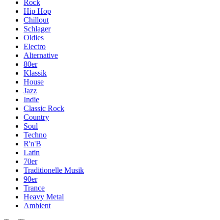
Rock
Hip Hop
Chillout
Schlager
Oldies
Electro
Alternative
80er
Klassik
House
Jazz
Indie
Classic Rock
Country
Soul
Techno
R'n'B
Latin
70er
Traditionelle Musik
90er
Trance
Heavy Metal
Ambient