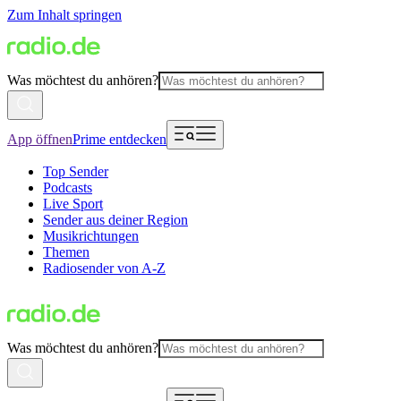
Zum Inhalt springen
Was möchtest du anhören?
App öffnen
Prime entdecken
Top Sender
Podcasts
Live Sport
Sender aus deiner Region
Musikrichtungen
Themen
Radiosender von A-Z
Was möchtest du anhören?