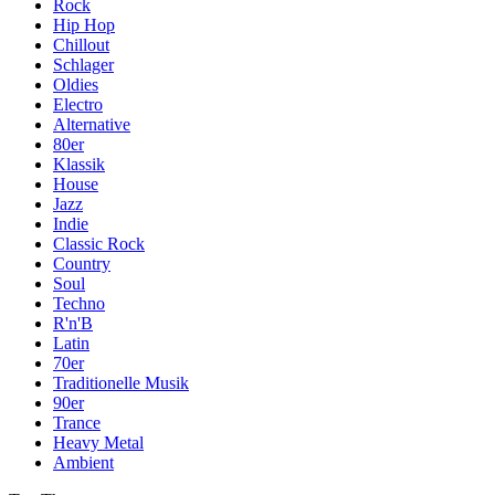
Rock
Hip Hop
Chillout
Schlager
Oldies
Electro
Alternative
80er
Klassik
House
Jazz
Indie
Classic Rock
Country
Soul
Techno
R'n'B
Latin
70er
Traditionelle Musik
90er
Trance
Heavy Metal
Ambient