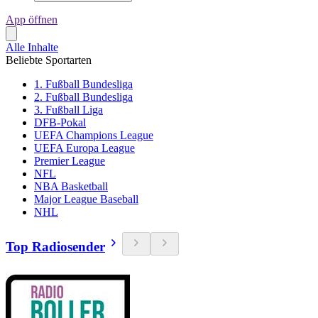
App öffnen
Alle Inhalte
Beliebte Sportarten
1. Fußball Bundesliga
2. Fußball Bundesliga
3. Fußball Liga
DFB-Pokal
UEFA Champions League
UEFA Europa League
Premier League
NFL
NBA Basketball
Major League Baseball
NHL
Top Radiosender