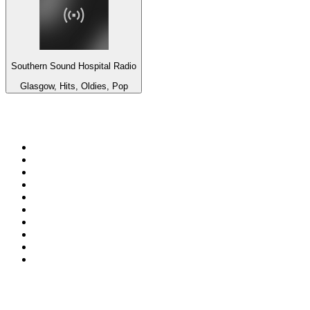
Southern Sound Hospital Radio
Glasgow, Hits, Oldies, Pop
Top 100 auf
radio.de
1
.
Radio Bollerwagen
2
.
1LIVE
3
.
ANTENNE BAYERN
4
.
WDR 4 Ruhrgebiet
5
.
SWR3
6
.
SUNSHINE LIVE
7
.
bigFM
8
.
Radio Paloma - 100% Deutscher Schlager
9
.
Deutschlandfunk
10
.
Ballermann Radio
Top 100 Podcasts in
Deutschland