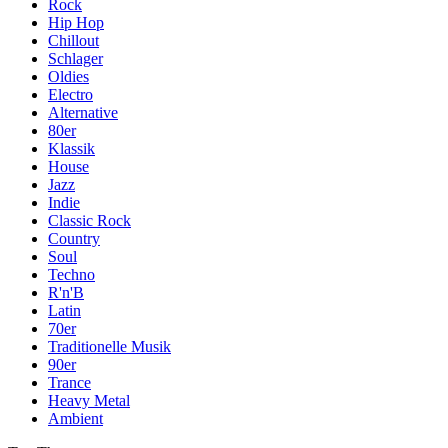
Rock
Hip Hop
Chillout
Schlager
Oldies
Electro
Alternative
80er
Klassik
House
Jazz
Indie
Classic Rock
Country
Soul
Techno
R'n'B
Latin
70er
Traditionelle Musik
90er
Trance
Heavy Metal
Ambient