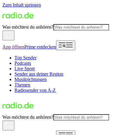
Zum Inhalt springen
Was möchtest du anhören?
App öffnen
Prime entdecken
Top Sender
Podcasts
Live Sport
Sender aus deiner Region
Musikrichtungen
Themen
Radiosender von A-Z
Was möchtest du anhören?