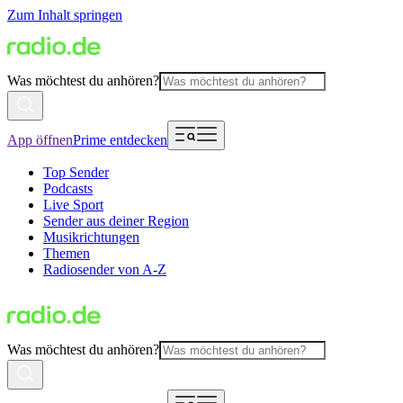
Zum Inhalt springen
Was möchtest du anhören?
App öffnen
Prime entdecken
Top Sender
Podcasts
Live Sport
Sender aus deiner Region
Musikrichtungen
Themen
Radiosender von A-Z
Was möchtest du anhören?