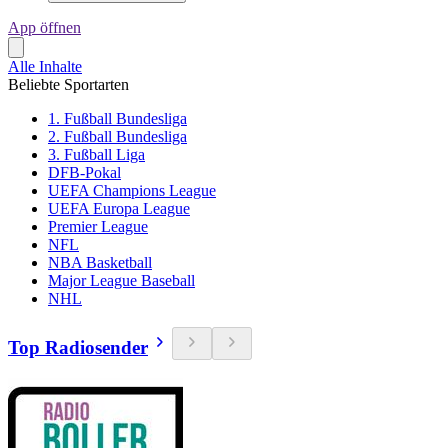
App öffnen
Alle Inhalte
Beliebte Sportarten
1. Fußball Bundesliga
2. Fußball Bundesliga
3. Fußball Liga
DFB-Pokal
UEFA Champions League
UEFA Europa League
Premier League
NFL
NBA Basketball
Major League Baseball
NHL
Top Radiosender