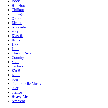
Rock
Hip Hop
Chillout
Schlager
Oldies
Electro
Alternative
80er
Klassik
House
Jazz
Indie
Classic Rock
Country
Soul
Techno
R'n'B
Latin
70er
Traditionelle Musik
90er
Trance
Heavy Metal
Ambient