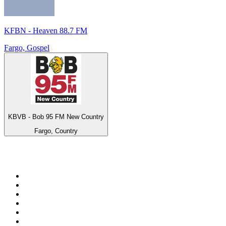
KFBN - Heaven 88.7 FM
Fargo, Gospel
KBVB - Bob 95 FM New Country
Fargo, Country
Top 100 auf
radio.de
1
.
Radio Bollerwagen
2
.
1LIVE
3
.
WDR 4 Ruhrgebiet
4
.
ANTENNE BAYERN
5
.
SWR3
6
.
SUNSHINE LIVE