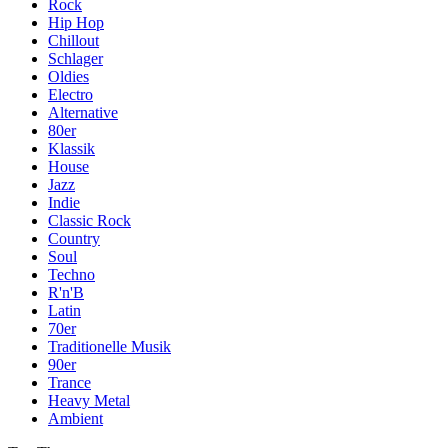
Rock
Hip Hop
Chillout
Schlager
Oldies
Electro
Alternative
80er
Klassik
House
Jazz
Indie
Classic Rock
Country
Soul
Techno
R'n'B
Latin
70er
Traditionelle Musik
90er
Trance
Heavy Metal
Ambient