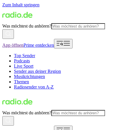
Zum Inhalt springen
Was möchtest du anhören?
App öffnen
Prime entdecken
Top Sender
Podcasts
Live Sport
Sender aus deiner Region
Musikrichtungen
Themen
Radiosender von A-Z
Was möchtest du anhören?