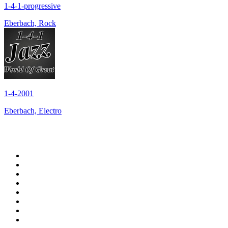
1-4-1-progressive
Eberbach, Rock
1-4-2001
Eberbach, Electro
Top 100 auf
radio.de
1
.
Radio Bollerwagen
2
.
1LIVE
3
.
WDR 4 Ruhrgebiet
4
.
ANTENNE BAYERN
5
.
SWR3
6
.
SUNSHINE LIVE
7
.
bigFM
8
.
Radio Paloma - 100% Deutscher Schlager