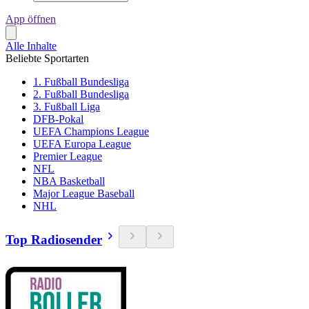
App öffnen
Alle Inhalte
Beliebte Sportarten
1. Fußball Bundesliga
2. Fußball Bundesliga
3. Fußball Liga
DFB-Pokal
UEFA Champions League
UEFA Europa League
Premier League
NFL
NBA Basketball
Major League Baseball
NHL
Top Radiosender