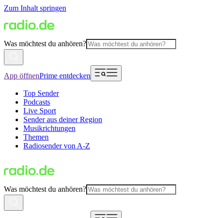
Zum Inhalt springen
Was möchtest du anhören?
App öffnen
Prime entdecken
Top Sender
Podcasts
Live Sport
Sender aus deiner Region
Musikrichtungen
Themen
Radiosender von A-Z
Was möchtest du anhören?