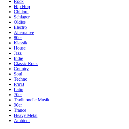
Rock
Hip Hop
Chillout
Schlager
Oldies
Electro
Alternative
80er
Klassik
House
Jazz
Indie
Classic Rock
Country
Soul
Techno
R'n'B
Latin
70er
Traditionelle Musik
90er
Trance
Heavy Metal
Ambient