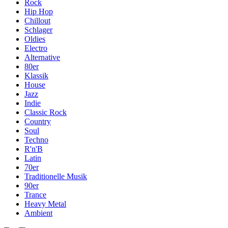
Rock
Hip Hop
Chillout
Schlager
Oldies
Electro
Alternative
80er
Klassik
House
Jazz
Indie
Classic Rock
Country
Soul
Techno
R'n'B
Latin
70er
Traditionelle Musik
90er
Trance
Heavy Metal
Ambient