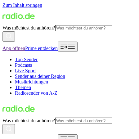
Zum Inhalt springen
Was möchtest du anhören?
App öffnen
Prime entdecken
Top Sender
Podcasts
Live Sport
Sender aus deiner Region
Musikrichtungen
Themen
Radiosender von A-Z
Was möchtest du anhören?