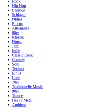
Rock
Hip Hop
Chillout
Schlager
Oldies
Electro
Alternative
80er
Klassik
House
Jazz
Indie
Classic Rock
Country
Soul
Techno
R'n'B
Latin
70er
Traditionelle Musik
90er
Trance
Heavy Metal
Ambient