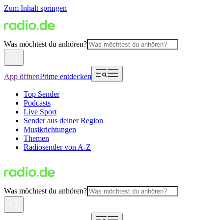
Zum Inhalt springen
Was möchtest du anhören?
App öffnen
Prime entdecken
Top Sender
Podcasts
Live Sport
Sender aus deiner Region
Musikrichtungen
Themen
Radiosender von A-Z
Was möchtest du anhören?