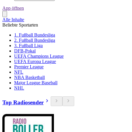
App öffnen
Alle Inhalte
Beliebte Sportarten
1. Fußball Bundesliga
2. Fußball Bundesliga
3. Fußball Liga
DFB-Pokal
UEFA Champions League
UEFA Europa League
Premier League
NFL
NBA Basketball
Major League Baseball
NHL
Top Radiosender