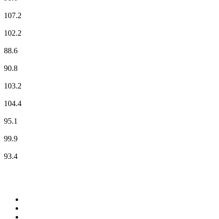
BB RADIO
107.2
BERLINER RUNDFUNK 91.4 - 100% DEUTSCH
102.2
Deutschlandfunk
88.6
Deutschlandfunk Kultur
90.8
Fritz vom rbb
103.2
radio3
104.4
radioeins vom rbb
95.1
rbb24 Inforadio
99.9
rbb24 Inforadio
93.4
Top 100 auf
radio.de
1
.
Radio Bollerwagen
2
.
1LIVE
3
.
WDR 4 Ruhrgebiet