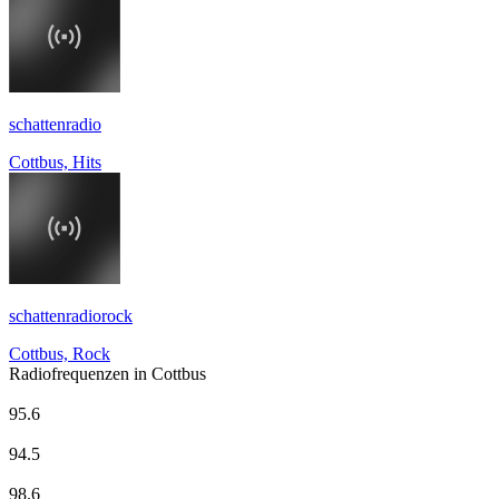
schattenradio
Cottbus, Hits
schattenradiorock
Cottbus, Rock
Radiofrequenzen in Cottbus
94,3 RS2. Berlins Beste Musik!
95.6
94.5 Radio Cottbus
94.5
Antenne Brandenburg vom rbb
98.6