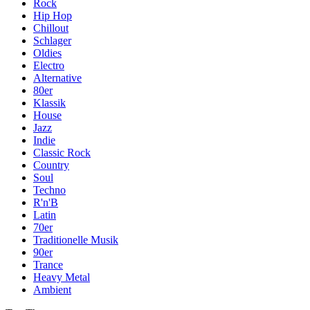
Rock
Hip Hop
Chillout
Schlager
Oldies
Electro
Alternative
80er
Klassik
House
Jazz
Indie
Classic Rock
Country
Soul
Techno
R'n'B
Latin
70er
Traditionelle Musik
90er
Trance
Heavy Metal
Ambient