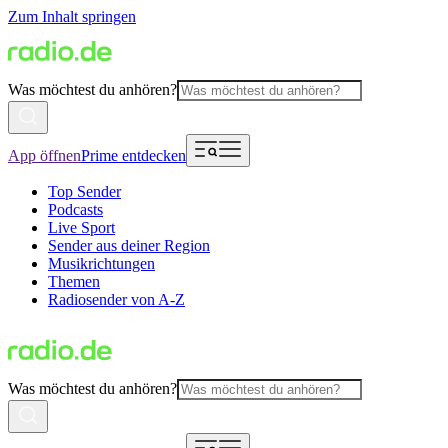
Zum Inhalt springen
Was möchtest du anhören?
App öffnen
Prime entdecken
Top Sender
Podcasts
Live Sport
Sender aus deiner Region
Musikrichtungen
Themen
Radiosender von A-Z
Was möchtest du anhören?