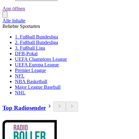
App öffnen
Alle Inhalte
Beliebte Sportarten
1. Fußball Bundesliga
2. Fußball Bundesliga
3. Fußball Liga
DFB-Pokal
UEFA Champions League
UEFA Europa League
Premier League
NFL
NBA Basketball
Major League Baseball
NHL
Top Radiosender