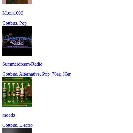
Moon1000
Cottbus, Pop
Summerdream-Radio
Cottbus, Alternative, Pop, 70er, 80er
moods
Cottbus, Electro