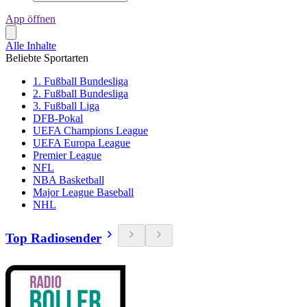
App öffnen
Alle Inhalte
Beliebte Sportarten
1. Fußball Bundesliga
2. Fußball Bundesliga
3. Fußball Liga
DFB-Pokal
UEFA Champions League
UEFA Europa League
Premier League
NFL
NBA Basketball
Major League Baseball
NHL
Top Radiosender