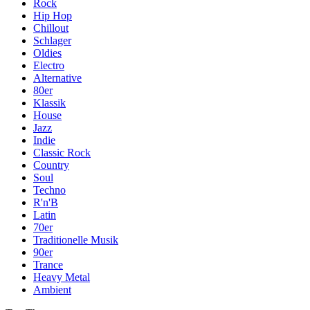
Rock
Hip Hop
Chillout
Schlager
Oldies
Electro
Alternative
80er
Klassik
House
Jazz
Indie
Classic Rock
Country
Soul
Techno
R'n'B
Latin
70er
Traditionelle Musik
90er
Trance
Heavy Metal
Ambient