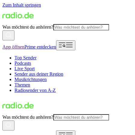
Zum Inhalt springen
Was möchtest du anhören?
App öffnen
Prime entdecken
Top Sender
Podcasts
Live Sport
Sender aus deiner Region
Musikrichtungen
Themen
Radiosender von A-Z
Was möchtest du anhören?