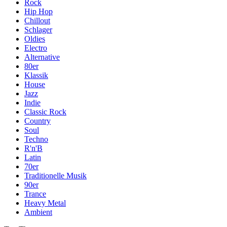
Rock
Hip Hop
Chillout
Schlager
Oldies
Electro
Alternative
80er
Klassik
House
Jazz
Indie
Classic Rock
Country
Soul
Techno
R'n'B
Latin
70er
Traditionelle Musik
90er
Trance
Heavy Metal
Ambient