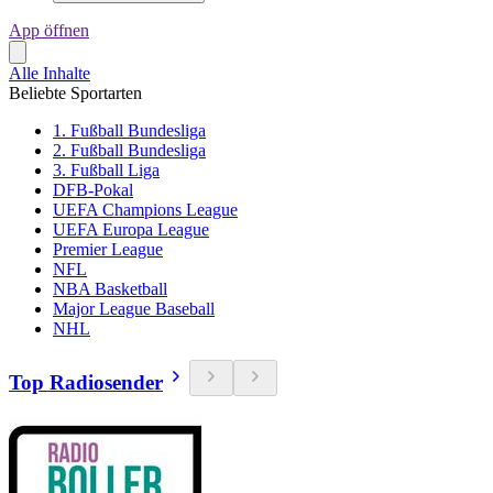
App öffnen
Alle Inhalte
Beliebte Sportarten
1. Fußball Bundesliga
2. Fußball Bundesliga
3. Fußball Liga
DFB-Pokal
UEFA Champions League
UEFA Europa League
Premier League
NFL
NBA Basketball
Major League Baseball
NHL
Top Radiosender