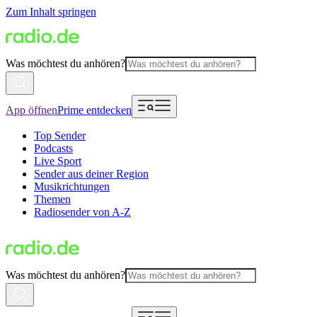
Zum Inhalt springen
Was möchtest du anhören?
App öffnen
Prime entdecken
Top Sender
Podcasts
Live Sport
Sender aus deiner Region
Musikrichtungen
Themen
Radiosender von A-Z
Was möchtest du anhören?