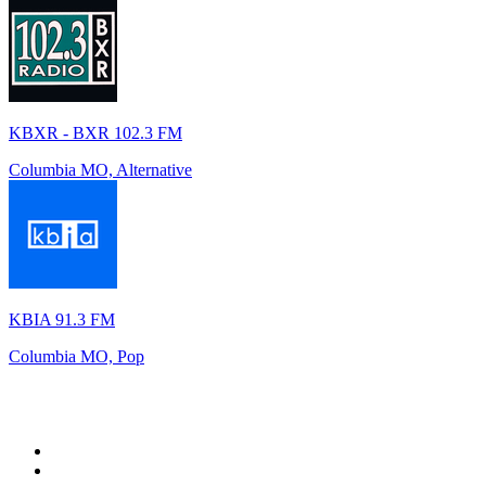
KBXR - BXR 102.3 FM
Columbia MO, Alternative
KBIA 91.3 FM
Columbia MO, Pop
Top 100 auf
radio.de
1
.
Radio Bollerwagen
2
.
1LIVE