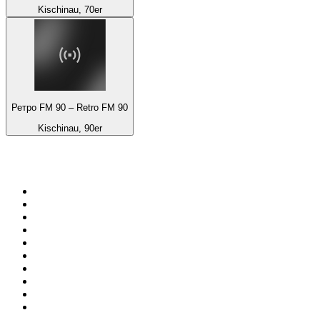
Kischinau, 70er
Ретро FM 90 – Retro FM 90
Kischinau, 90er
Top 100 auf
radio.de
1
.
Radio Bollerwagen
2
.
1LIVE
3
.
ANTENNE BAYERN
4
.
WDR 4 Ruhrgebiet
5
.
SWR3
6
.
SUNSHINE LIVE
7
.
bigFM
8
.
Radio Paloma - 100% Deutscher Schlager
9
.
Deutschlandfunk
10
.
Ballermann Radio