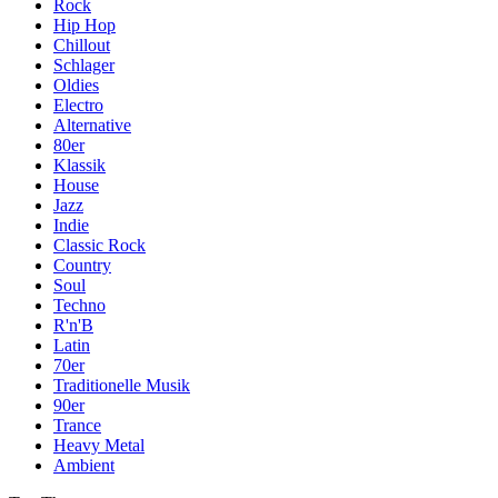
Rock
Hip Hop
Chillout
Schlager
Oldies
Electro
Alternative
80er
Klassik
House
Jazz
Indie
Classic Rock
Country
Soul
Techno
R'n'B
Latin
70er
Traditionelle Musik
90er
Trance
Heavy Metal
Ambient