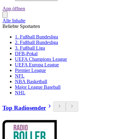
App öffnen
Alle Inhalte
Beliebte Sportarten
1. Fußball Bundesliga
2. Fußball Bundesliga
3. Fußball Liga
DFB-Pokal
UEFA Champions League
UEFA Europa League
Premier League
NFL
NBA Basketball
Major League Baseball
NHL
Top Radiosender