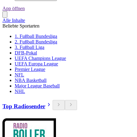
App öffnen
Alle Inhalte
Beliebte Sportarten
1. Fußball Bundesliga
2. Fußball Bundesliga
3. Fußball Liga
DFB-Pokal
UEFA Champions League
UEFA Europa League
Premier League
NFL
NBA Basketball
Major League Baseball
NHL
Top Radiosender