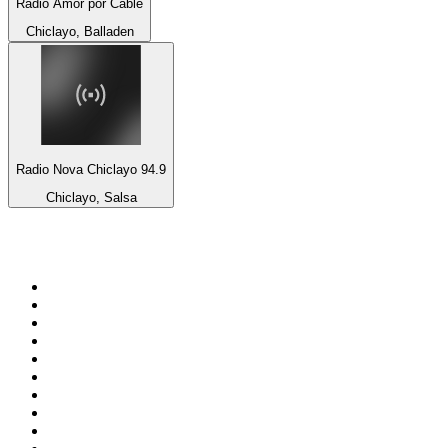
Radio Amor por Cable
Chiclayo, Balladen
Radio Nova Chiclayo 94.9
Chiclayo, Salsa
Top 100 auf
radio.de
1
.
Radio Bollerwagen
2
.
1LIVE
3
.
WDR 4 Ruhrgebiet
4
.
ANTENNE BAYERN
5
.
SWR3
6
.
SUNSHINE LIVE
7
.
bigFM
8
.
Radio Paloma - 100% Deutscher Schlager
9
.
Deutschlandfunk