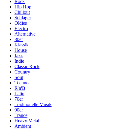
Rock
Hip Hop
Chillout
Schlager
Oldies
Electro
Alternative
80er
Klassik
House
Jazz
Indie
Classic Rock
Country
Soul
Techno
R'n'B
Latin
70er
Traditionelle Musik
90er
Trance
Heavy Metal
Ambient