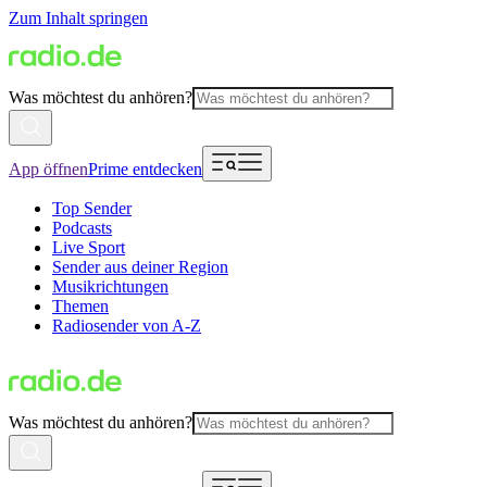
Zum Inhalt springen
Was möchtest du anhören?
App öffnen
Prime entdecken
Top Sender
Podcasts
Live Sport
Sender aus deiner Region
Musikrichtungen
Themen
Radiosender von A-Z
Was möchtest du anhören?