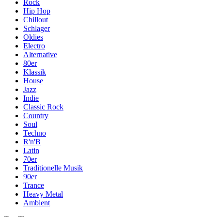
Rock
Hip Hop
Chillout
Schlager
Oldies
Electro
Alternative
80er
Klassik
House
Jazz
Indie
Classic Rock
Country
Soul
Techno
R'n'B
Latin
70er
Traditionelle Musik
90er
Trance
Heavy Metal
Ambient