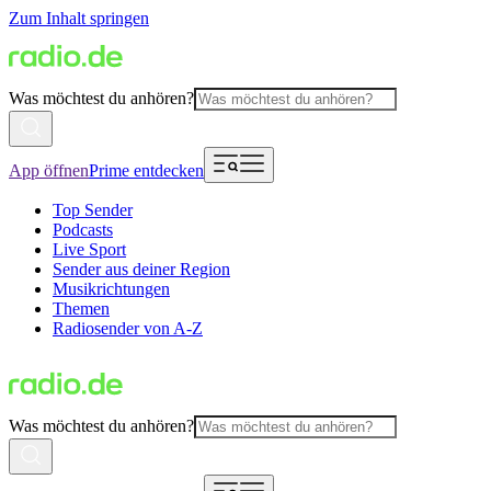
Zum Inhalt springen
Was möchtest du anhören?
App öffnen
Prime entdecken
Top Sender
Podcasts
Live Sport
Sender aus deiner Region
Musikrichtungen
Themen
Radiosender von A-Z
Was möchtest du anhören?