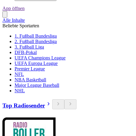
App öffnen
Alle Inhalte
Beliebte Sportarten
1. Fußball Bundesliga
2. Fußball Bundesliga
3. Fußball Liga
DFB-Pokal
UEFA Champions League
UEFA Europa League
Premier League
NFL
NBA Basketball
Major League Baseball
NHL
Top Radiosender