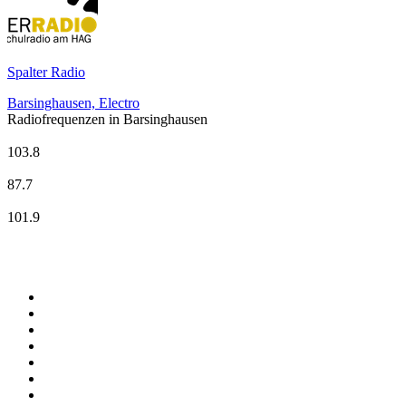
Spalter Radio
Barsinghausen, Electro
Radiofrequenzen in Barsinghausen
Antenne Niedersachsen
103.8
BascheFM
87.7
ffn
101.9
Top 100 auf
radio.de
1
.
Radio Bollerwagen
2
.
1LIVE
3
.
WDR 4 Ruhrgebiet
4
.
ANTENNE BAYERN
5
.
SWR3
6
.
SUNSHINE LIVE
7
.
bigFM