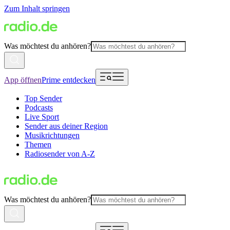
Zum Inhalt springen
Was möchtest du anhören?
App öffnen
Prime entdecken
Top Sender
Podcasts
Live Sport
Sender aus deiner Region
Musikrichtungen
Themen
Radiosender von A-Z
Was möchtest du anhören?