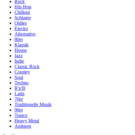
Rock
Hip Hop
Chillout
Schlager
Oldies
Electro
Alternative
80er
Klassik
House
Jazz
Indie
Classic Rock
Country
Soul
Techno
R'n'B
Latin
70er
Traditionelle Musik
90er
Trance
Heavy Metal
Ambient