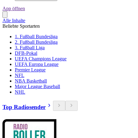
App öffnen
Alle Inhalte
Beliebte Sportarten
1. Fußball Bundesliga
2. Fußball Bundesliga
3. Fußball Liga
DFB-Pokal
UEFA Champions League
UEFA Europa League
Premier League
NFL
NBA Basketball
Major League Baseball
NHL
Top Radiosender