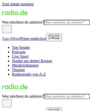
Zum Inhalt springen
Was möchtest du anhören?
App öffnen
Prime entdecken
Top Sender
Podcasts
Live Sport
Sender aus deiner Region
Musikrichtungen
Themen
Radiosender von A-Z
Was möchtest du anhören?