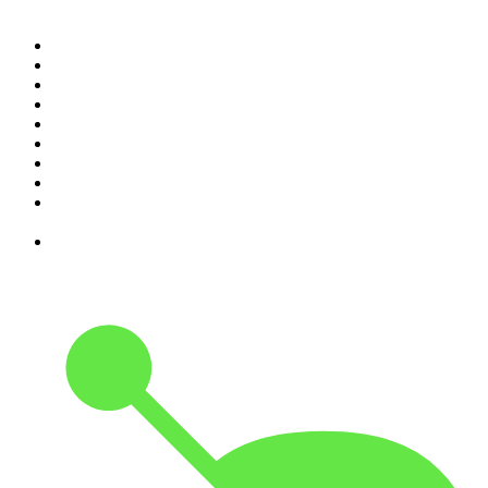
1
.
RONZHEIMER.
2
.
{ungeskriptet} - Der Meinungsfreiheit verpflichtet.
3
.
Mordlust
4
.
Machtwechsel
5
.
MORD AUF EX
6
.
Gemischtes Hack
7
.
Hotel Matze
8
.
Kaulitz Hills - Senf aus Hollywood
9
.
Verbrechen von nebenan: True Crime aus der
Nachbarschaft
10
.
Was bisher geschah - Geschichtspodcast