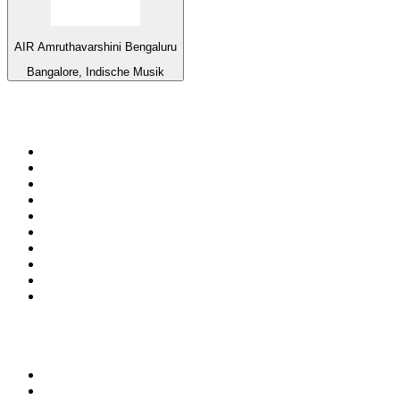
AIR Amruthavarshini Bengaluru
Bangalore, Indische Musik
Top 100 auf
radio.de
1
.
Radio Bollerwagen
2
.
1LIVE
3
.
WDR 4 Ruhrgebiet
4
.
ANTENNE BAYERN
5
.
SWR3
6
.
SUNSHINE LIVE
7
.
bigFM
8
.
Radio Paloma - 100% Deutscher Schlager
9
.
Deutschlandfunk
10
.
Ballermann Radio
Top 100 Podcasts in
Deutschland
1
.
RONZHEIMER.
2
.
{ungeskriptet} - Der Meinungsfreiheit verpflichtet.