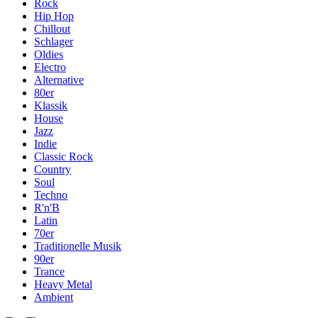
Rock
Hip Hop
Chillout
Schlager
Oldies
Electro
Alternative
80er
Klassik
House
Jazz
Indie
Classic Rock
Country
Soul
Techno
R'n'B
Latin
70er
Traditionelle Musik
90er
Trance
Heavy Metal
Ambient